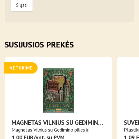
Siųsti
SUSIJUSIOS PREKĖS
NETURIME
MAGNETAS VILNIUS SU GEDIMINO
SUVE
PILIES IR KATEDROS BOKŠTAIS
BALI
Magnetas Vilnius su Gedimino pilies ir..
Plastik
1,00 EUR/vnt. su PVM
1,09 