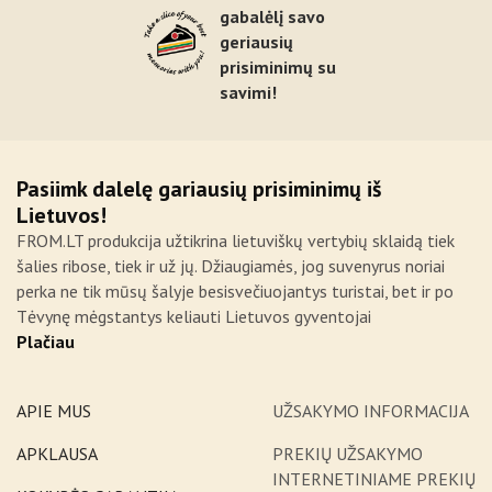
gabalėlį savo
geriausių
prisiminimų su
savimi!
Pasiimk dalelę gariausių prisiminimų iš
Lietuvos!
FROM.LT produkcija užtikrina lietuviškų vertybių sklaidą tiek
šalies ribose, tiek ir už jų. Džiaugiamės, jog suvenyrus noriai
perka ne tik mūsų šalyje besisvečiuojantys turistai, bet ir po
Tėvynę mėgstantys keliauti Lietuvos gyventojai
Plačiau
APIE MUS
UŽSAKYMO INFORMACIJA
APKLAUSA
PREKIŲ UŽSAKYMO
INTERNETINIAME PREKIŲ