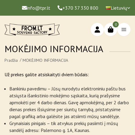
info@tpr.lt
+370 37 330 800
Lietuvių
0
MOKĖJIMO INFORMACIJA
Pradžia
MOKĖJIMO INFORMACIJA
Už prekes galite atsiskaityti dviem būdais:
Bankiniu pavedimu – Jūsų nurodytu elektroniniu paštu bus
atsiųsta išankstinio mokėjimo sąskaita, kurią prašysime
apmokėti per 4 darbo dienas. Gavę apmokėjimą, per 2 darbo
dienas prekes išsiųsime per siuntų tarnybą, pristatysime
pagal grafiką arba galėsite jas atsiimti mūsų sandėlyje.
Grynaisiais pinigais – tik atvykus prekių pasiimti į mūsų
sandėlį adresu: Palemono g. 1A, Kaunas.