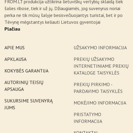
FROM.LT produkcija užtikrina lietuviškų vertybių sklaidą tiek
šalies ribose, tiek ir už jų. Džiaugiamės, jog suvenyrus noriai
perka ne tik mūsų šalyje besisvečiuojantys turistai, bet ir po
Tėvynę mėgstantys keliauti Lietuvos gyventojai
Plačiau
APIE MUS
UŽSAKYMO INFORMACIJA
APKLAUSA
PREKIŲ UŽSAKYMO
INTERNETINIAME PREKIŲ
KOKYBĖS GARANTIJA
KATALOGE TAISYKLĖS
AUTORINIŲ TEISIŲ
PREKIŲ PIRKIMO -
APSAUGA
PARDAVIMO TAISYKLĖS
SUKURSIME SUVENYRĄ
MOKĖJIMO INFORMACIJA
JUMS
PRISTATYMO
INFORMACIJA
KONTAKTAI