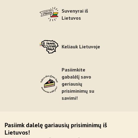
Suvenyrai iš
Lietuvos
Keliauk Lietuvoje
Pasiimkite
gabalėlį savo
geriausių
prisiminimų su
savimi!
Pasiimk dalelę gariausių prisiminimų iš
Lietuvos!