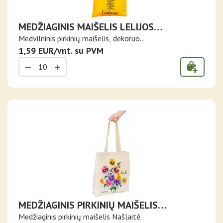
MEDŽIAGINIS MAIŠELIS LELIJOS
GELTONAME FONE
Medvilninis pirkinių maišelis, dekoruo..
1,59 EUR/vnt. su PVM
MEDŽIAGINIS PIRKINIŲ MAIŠELIS
NAŠLAITĖS
Medžiaginis pirkinių maišelis Našlaitė..