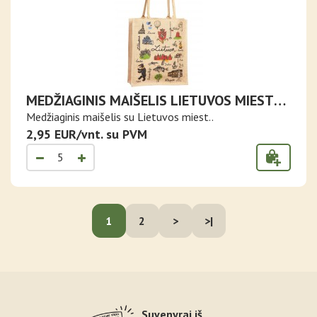
MEDŽIAGINIS MAIŠELIS LIETUVOS MIESTAI
IR SIMBOLIAI
Medžiaginis maišelis su Lietuvos miest..
2,95 EUR/vnt. su PVM
1
2
>
>|
Suvenyrai iš