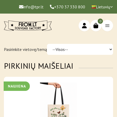
info@tpr.lt
+370 37 330 800
Lietuvių
0
Pasirinkite vietovę/temą
PIRKINIŲ MAIŠELIAI
NAUJIENA