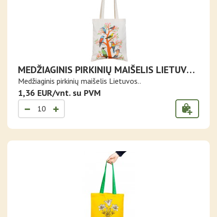
MEDŽIAGINIS PIRKINIŲ MAIŠELIS LIETUVOS
PAUKŠČIAI
Medžiaginis pirkinių maišelis Lietuvos..
1,36 EUR/vnt. su PVM