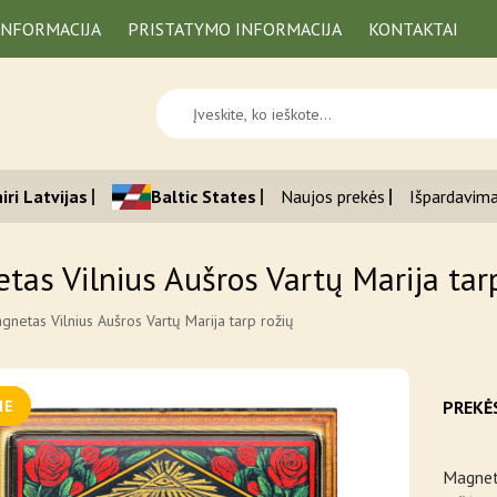
INFORMACIJA
PRISTATYMO INFORMACIJA
KONTAKTAI
iri Latvijas
Baltic States
Naujos prekės
Išpardavim
tas Vilnius Aušros Vartų Marija tar
gnetas Vilnius Aušros Vartų Marija tarp rožių
ME
PREKĖ
Magnet