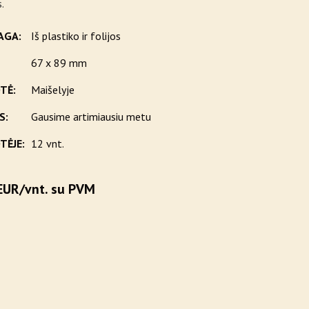
.
AGA:
Iš plastiko ir folijos
67 x 89 mm
TĖ:
Maišelyje
S:
Gausime artimiausiu metu
TĖJE:
12 vnt.
EUR/vnt. su PVM