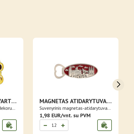
VARTŲ
MAGNETAS ATIDARYTUVAS
VILNIUS SU ŽYMIAUSIOMIS
dekoru
Suvenyrinis magnetas-atidarytuvas
VIETOMIS
Viln..
1,98 EUR/vnt. su PVM