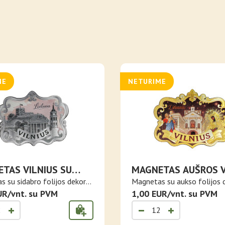
ME
NETURIME
TAS VILNIUS SU
MAGNETAS AUŠROS 
RO FOLIJA
MARIJA IR ŠV.
 su sidabro folijos dekoru
Magnetas su aukso folijos 
KRISTOFORAS
UR/vnt. su PVM
Vilni..
1,00 EUR/vnt. su PVM