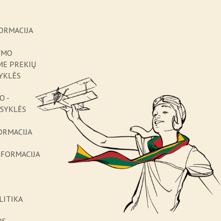
ORMACIJA
YMO
ME PREKIŲ
YKLĖS
O -
ISYKLĖS
ORMACIJA
NFORMACIJA
LITIKA