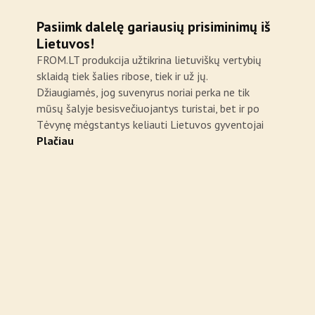
Pasiimk dalelę gariausių prisiminimų iš
Lietuvos!
FROM.LT produkcija užtikrina lietuviškų vertybių
sklaidą tiek šalies ribose, tiek ir už jų.
Džiaugiamės, jog suvenyrus noriai perka ne tik
mūsų šalyje besisvečiuojantys turistai, bet ir po
Tėvynę mėgstantys keliauti Lietuvos gyventojai
Plačiau