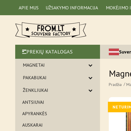
APIE MUS
UŽSAKYMO INFORMACIJA
MOKĖJIMO 
PREKIŲ KATALOGAS
Suven
MAGNETAI
Magne
PAKABUKAI
Pradžia
Ma
ŽENKLIUKAI
ANTSIUVAI
NETURI
APYRANKĖS
AUSKARAI