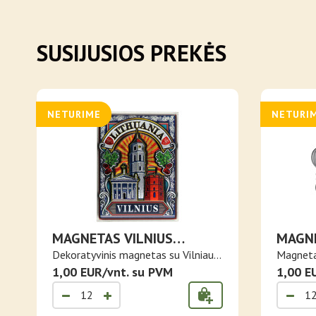
SUSIJUSIOS PREKĖS
NETURIME
NETURI
MAGNETAS VILNIUS
MAGNE
LIETUVA
SIDAB
Dekoratyvinis magnetas su Vilniaus
Magnetas
sim..
1,00 EUR/vnt. su PVM
Vil..
1,00 E