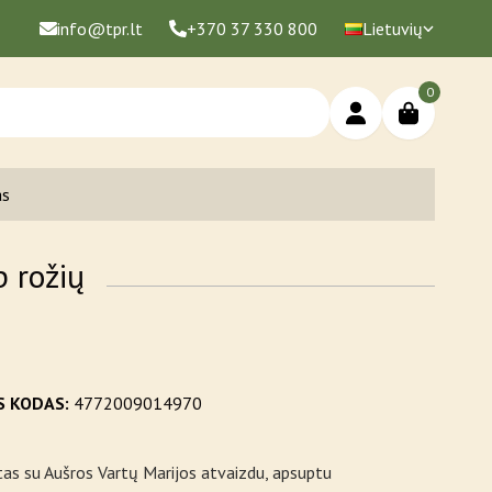
info@tpr.lt
+370 37 330 800
Lietuvių
0
as
p rožių
S KODAS:
4772009014970
as su Aušros Vartų Marijos atvaizdu, apsuptu