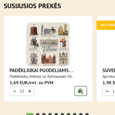
SUSIJUSIOS PREKĖS
NETUR
PADĖKLIUKAI PUODELIAMS
SUVE
ŽYMIAUSI VILNIAUS PASTATAI IR
VILN
Padėkliukų rinkinys su žymiausiais Vil..
Apvalus
SIMBOLIAI
1,69 EUR/vnt. su PVM
1,98 