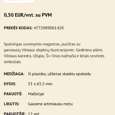
0,50 EUR/vnt. su PVM
PREKĖS KODAS:
4772009001420
Spalvingas suvenyrinis magnetas, puoštas su
garsiausių Vilniaus objektų iliustracijomis: Gedimino pilimi,
Vilniaus katedra, Užupiu, Šv. Onos bažnyčia ir kitais sostinės
simboliais.
MEDŽIAGA:
Iš plastiko, užlietas skaidriu epoksidu
DYDIS:
53 x 63,5 mm
PAKUOTĖ:
Maišelyje
LIKUTIS:
Gausime artimiausiu metu
PAKUOTĖJE:
12 vnt.