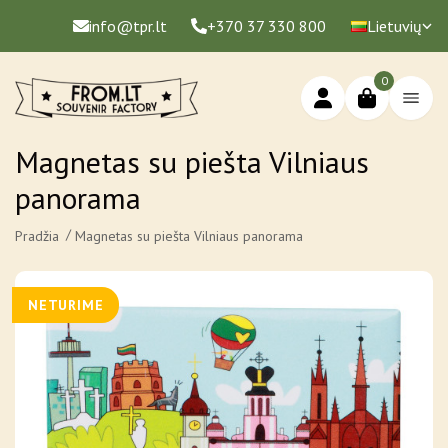
info@tpr.lt
+370 37 330 800
Lietuvių
0
Magnetas su piešta Vilniaus
panorama
Pradžia
Magnetas su piešta Vilniaus panorama
NETURIME