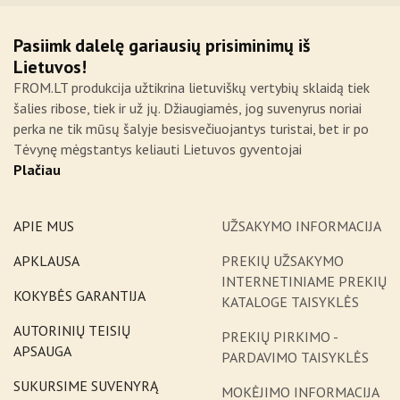
Pasiimk dalelę gariausių prisiminimų iš
Lietuvos!
FROM.LT produkcija užtikrina lietuviškų vertybių sklaidą tiek
šalies ribose, tiek ir už jų. Džiaugiamės, jog suvenyrus noriai
perka ne tik mūsų šalyje besisvečiuojantys turistai, bet ir po
Tėvynę mėgstantys keliauti Lietuvos gyventojai
Plačiau
APIE MUS
UŽSAKYMO INFORMACIJA
APKLAUSA
PREKIŲ UŽSAKYMO
INTERNETINIAME PREKIŲ
KOKYBĖS GARANTIJA
KATALOGE TAISYKLĖS
AUTORINIŲ TEISIŲ
PREKIŲ PIRKIMO -
APSAUGA
PARDAVIMO TAISYKLĖS
SUKURSIME SUVENYRĄ
MOKĖJIMO INFORMACIJA