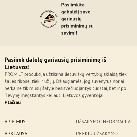
Pasiimkite
gabalėlį savo
geriausių
prisiminimų su
savimi!
Pasiimk dalelę gariausių prisiminimų iš
Lietuvos!
FROM.LT produkcija užtikrina lietuviškų vertybių sklaidą tiek
šalies ribose, tiek ir už jų. Džiaugiamės, jog suvenyrus noriai
perka ne tik mūsų šalyje besisvečiuojantys turistai, bet ir po
Tėvynę mėgstantys keliauti Lietuvos gyventojai
Plačiau
APIE MUS
UŽSAKYMO INFORMACIJA
APKLAUSA
PREKIŲ UŽSAKYMO