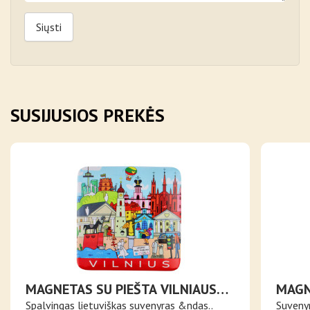
Siųsti
SUSIJUSIOS PREKĖS
MAGNETAS SU PIEŠTA VILNIAUS
MAGN
MIESTO PANORAMA
Spalvingas lietuviškas suvenyras &ndas..
Suvenyr