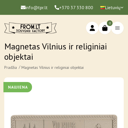
info@tpr.lt
+370 37 330 800
Lietuvių
0
Magnetas Vilnius ir religiniai
objektai
Pradžia
Magnetas Vilnius ir religiniai objektai
NAUJIENA