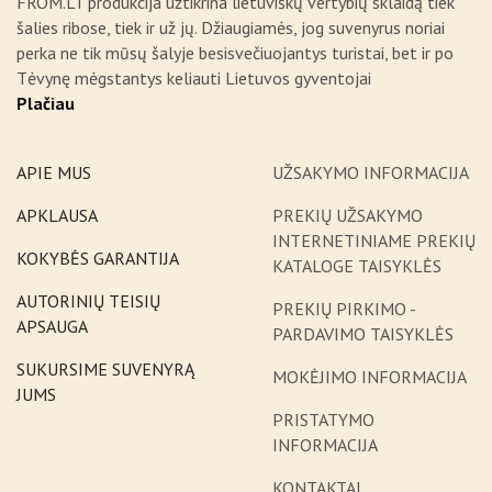
FROM.LT produkcija užtikrina lietuviškų vertybių sklaidą tiek
šalies ribose, tiek ir už jų. Džiaugiamės, jog suvenyrus noriai
perka ne tik mūsų šalyje besisvečiuojantys turistai, bet ir po
Tėvynę mėgstantys keliauti Lietuvos gyventojai
Plačiau
APIE MUS
UŽSAKYMO INFORMACIJA
APKLAUSA
PREKIŲ UŽSAKYMO
INTERNETINIAME PREKIŲ
KOKYBĖS GARANTIJA
KATALOGE TAISYKLĖS
AUTORINIŲ TEISIŲ
PREKIŲ PIRKIMO -
APSAUGA
PARDAVIMO TAISYKLĖS
SUKURSIME SUVENYRĄ
MOKĖJIMO INFORMACIJA
JUMS
PRISTATYMO
INFORMACIJA
KONTAKTAI