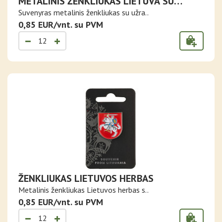
METALINIS ŽENKLIUKAS LIETUVA SU
LIETUVOS VĖLIAVA
Suvenyras metalinis ženkliukas su užra..
0,85 EUR/vnt. su PVM
ŽENKLIUKAS LIETUVOS HERBAS
Metalinis ženkliukas Lietuvos herbas s..
0,85 EUR/vnt. su PVM