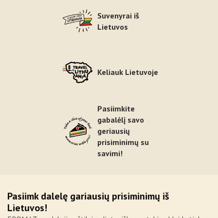
Suvenyrai iš
Lietuvos
Keliauk Lietuvoje
Pasiimkite
gabalėlį savo
geriausių
prisiminimų su
savimi!
Pasiimk dalelę gariausių prisiminimų iš
Lietuvos!