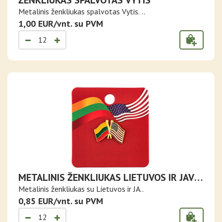
ŽENKLIUKAS SPALVOTAS VYTIS
Metalinis ženkliukas spalvotas Vytis. ..
1,00 EUR/vnt. su PVM
METALINIS ŽENKLIUKAS LIETUVOS IR JAV
VĖLIAVOS
Metalinis ženkliukas su Lietuvos ir JA..
0,85 EUR/vnt. su PVM