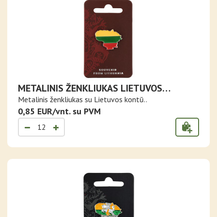
METALINIS ŽENKLIUKAS LIETUVOS
KONTŪRAS SU TRISPALVE
Metalinis ženkliukas su Lietuvos kontū..
0,85 EUR/vnt. su PVM