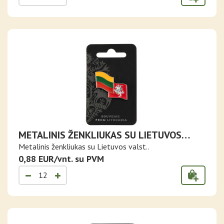
METALINIS ŽENKLIUKAS SU LIETUVOS
VĖLIAVA IR ISTORINE VĖLIAVA
Metalinis ženkliukas su Lietuvos valst..
0,88 EUR/vnt. su PVM