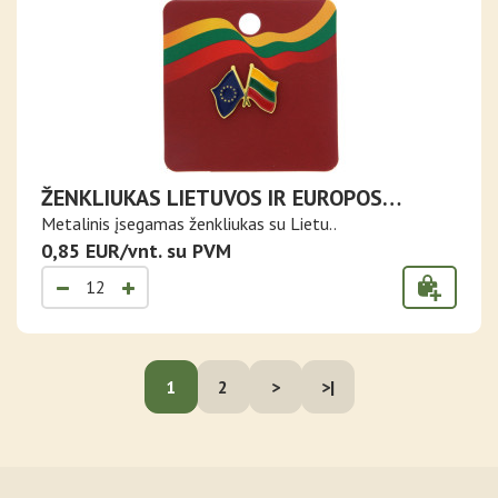
ŽENKLIUKAS LIETUVOS IR EUROPOS
SĄJUNGOS VĖLIAVOS
Metalinis įsegamas ženkliukas su Lietu..
0,85 EUR/vnt. su PVM
1
2
>
>|