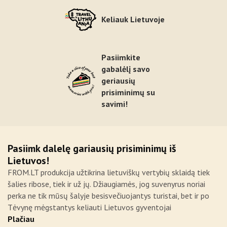
Keliauk Lietuvoje
Pasiimkite
gabalėlį savo
geriausių
prisiminimų su
savimi!
Pasiimk dalelę gariausių prisiminimų iš
Lietuvos!
FROM.LT produkcija užtikrina lietuviškų vertybių sklaidą tiek
šalies ribose, tiek ir už jų. Džiaugiamės, jog suvenyrus noriai
perka ne tik mūsų šalyje besisvečiuojantys turistai, bet ir po
Tėvynę mėgstantys keliauti Lietuvos gyventojai
Plačiau