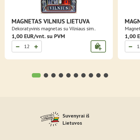
MAGNETAS VILNIUS LIETUVA
MAGN
FOLIJ
Dekoratyvinis magnetas su Vilniaus sim..
Magneta
1,00 EUR/vnt. su PVM
1,00 
Suvenyrai iš
Lietuvos