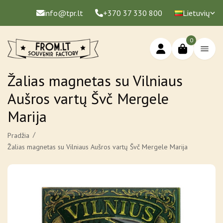
info@tpr.lt
+370 37 330 800
Lietuvių
0
Žalias magnetas su Vilniaus
Aušros vartų Švč Mergele
Marija
Pradžia
Žalias magnetas su Vilniaus Aušros vartų Švč Mergele Marija