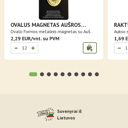
OVALUS MAGNETAS AUŠROS
RAKT
VARTŲ ŠVČ. MERGELĖ MARIJA
VARTŲ
Ovalo formos metalinis magnetas su Auš..
Aukso s
2,29 EUR/vnt. su PVM
1,69 
Suvenyrai iš
Lietuvos