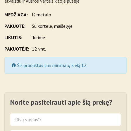
atvaizdu ir Aušros vartais kitoje pusėje
MEDŽIAGA:
Iš metalo
PAKUOTĖ:
Su kortele, maišelyje
LIKUTIS:
Turime
PAKUOTĖJE:
12 vnt.
Šis produktas turi minimalų kiekį 12
Norite pasiteirauti apie šią prekę?