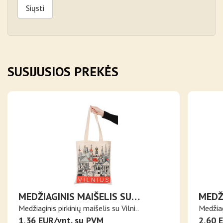
Siųsti
SUSIJUSIOS PREKĖS
MEDŽIAGINIS MAIŠELIS SU
MEDŽI
VILNIAUS VAIZDU
NAŠL
Medžiaginis pirkinių maišelis su Vilni..
Medžiag
1,36 EUR/vnt. su PVM
2,60 