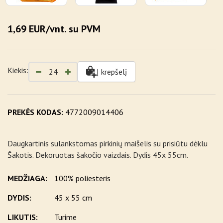
1,69 EUR/vnt. su PVM
Kiekis:
Į krepšelį
PREKĖS KODAS:
4772009014406
Daugkartinis sulankstomas pirkinių maišelis su prisiūtu dėklu
Šakotis. Dekoruotas šakočio vaizdais. Dydis 45x 55cm.
MEDŽIAGA:
100% poliesteris
DYDIS:
45 x 55 cm
LIKUTIS:
Turime