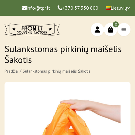
info@tpr.lt
+370 37 330 800
Lietuvių
0
Sulankstomas pirkinių maišelis
Šakotis
Pradžia
Sulankstomas pirkinių maišelis Šakotis