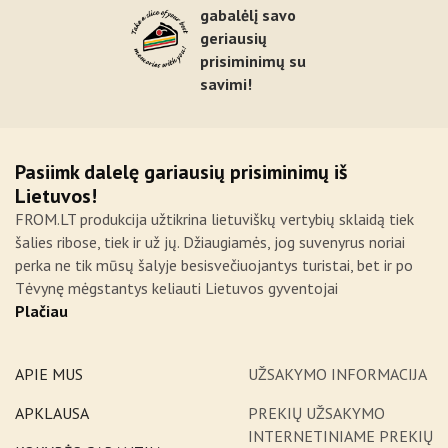
gabalėlį savo
geriausių
prisiminimų su
savimi!
Pasiimk dalelę gariausių prisiminimų iš
Lietuvos!
FROM.LT produkcija užtikrina lietuviškų vertybių sklaidą tiek
šalies ribose, tiek ir už jų. Džiaugiamės, jog suvenyrus noriai
perka ne tik mūsų šalyje besisvečiuojantys turistai, bet ir po
Tėvynę mėgstantys keliauti Lietuvos gyventojai
Plačiau
APIE MUS
UŽSAKYMO INFORMACIJA
APKLAUSA
PREKIŲ UŽSAKYMO
INTERNETINIAME PREKIŲ