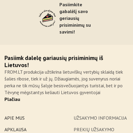
Pasiimkite
gabalėlį savo
geriausių
prisiminimų su
savimi!
Pasiimk dalelę gariausių prisiminimų iš
Lietuvos!
FROM.LT produkcija užtikrina lietuviškų vertybių sklaidą tiek
šalies ribose, tiek ir už jų. Džiaugiamės, jog suvenyrus noriai
perka ne tik mūsų šalyje besisvečiuojantys turistai, bet ir po
Tėvynę mėgstantys keliauti Lietuvos gyventojai
Plačiau
APIE MUS
UŽSAKYMO INFORMACIJA
APKLAUSA
PREKIŲ UŽSAKYMO