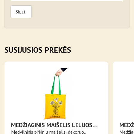
Siųsti
SUSIJUSIOS PREKĖS
MEDŽIAGINIS MAIŠELIS LELIJOS
MEDŽI
GELTONAME FONE
NAŠL
Medvilninis pirkinių maišelis, dekoruo..
Medžiag