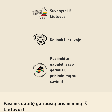
Suvenyrai iš
Lietuvos
Keliauk Lietuvoje
Pasiimkite
gabalėlį savo
geriausių
prisiminimų su
savimi!
Pasiimk dalelę gariausių prisiminimų iš
Lietuvos!