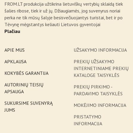
FROM.LT produkcija užtikrina lietuviškų vertybių sklaidą tiek
šalies ribose, tiek ir už jų. Džiaugiamės, jog suvenyrus noriai
perka ne tik mūsų šalyje besisvečiuojantys turistai, bet ir po
Tėvynę mėgstantys keliauti Lietuvos gyventojai
Plačiau
APIE MUS
UŽSAKYMO INFORMACIJA
APKLAUSA
PREKIŲ UŽSAKYMO
INTERNETINIAME PREKIŲ
KOKYBĖS GARANTIJA
KATALOGE TAISYKLĖS
AUTORINIŲ TEISIŲ
PREKIŲ PIRKIMO -
APSAUGA
PARDAVIMO TAISYKLĖS
SUKURSIME SUVENYRĄ
MOKĖJIMO INFORMACIJA
JUMS
PRISTATYMO
INFORMACIJA