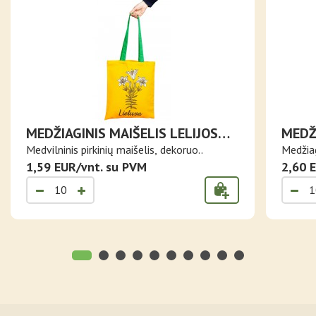
MEDŽIAGINIS MAIŠELIS LELIJOS
MEDŽI
GELTONAME FONE
NAŠL
Medvilninis pirkinių maišelis, dekoruo..
Medžiag
1,59 EUR/vnt. su PVM
2,60 