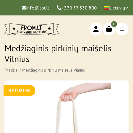
info@tpr.lt
+370 37 330 800
Lietuvių
0
Medžiaginis pirkinių maišelis
Vilnius
Pradžia
Medžiaginis pirkinių maišelis Vilnius
NETURIME