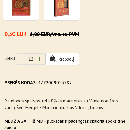
0,50 EUR
1,00 EUR/vnt. su PVM
Kiekis:
Į krepšelį
PREKĖS KODAS:
4772009013782
Raudonos spalvos, reljefiškas magnetas su Vilniaus Aušros
vartų Švč. Mergele Marija ir užrašais Vilnius, Lietuva.
MEDŽIAGA:
Iš MDF plokštės ir padengtas skaidria epoksidine
danga