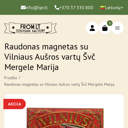
info@tpr.lt
+370 37 330 800
Lietuvių
0
Raudonas magnetas su
Vilniaus Aušros vartų Švč
Mergele Marija
Pradžia
Raudonas magnetas su Vilniaus Aušros vartų Švč Mergele Marija
AKCIJA