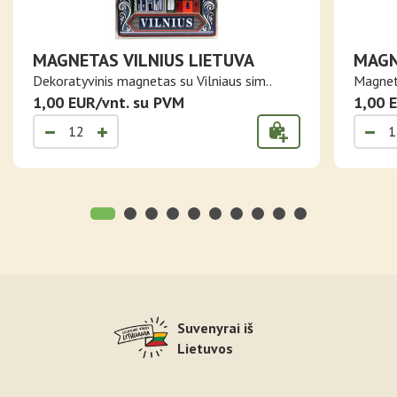
MAGNETAS VILNIUS LIETUVA
MAGN
FOLIJ
Dekoratyvinis magnetas su Vilniaus sim..
Magneta
1,00 EUR/vnt. su PVM
1,00 
Suvenyrai iš
Lietuvos