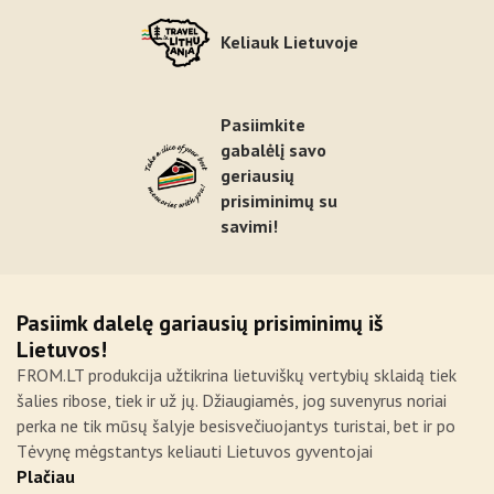
Keliauk Lietuvoje
Pasiimkite
gabalėlį savo
geriausių
prisiminimų su
savimi!
Pasiimk dalelę gariausių prisiminimų iš
Lietuvos!
FROM.LT produkcija užtikrina lietuviškų vertybių sklaidą tiek
šalies ribose, tiek ir už jų. Džiaugiamės, jog suvenyrus noriai
perka ne tik mūsų šalyje besisvečiuojantys turistai, bet ir po
Tėvynę mėgstantys keliauti Lietuvos gyventojai
Plačiau