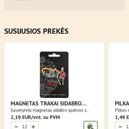
SUSIJUSIOS PREKĖS
MAGNETAS TRAKAI SIDABRO
PILK
SPALVOS SU LIETUVOS
Suvenyrinis magnetas sidabro spalvos s..
Pilkos 
TRISPALVĖS KONTŪRU
2,19 EUR/vnt. su PVM
1,49 