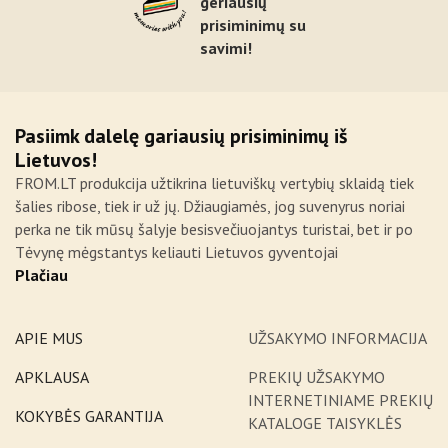
geriausių
prisiminimų su
savimi!
Pasiimk dalelę gariausių prisiminimų iš
Lietuvos!
FROM.LT produkcija užtikrina lietuviškų vertybių sklaidą tiek
šalies ribose, tiek ir už jų. Džiaugiamės, jog suvenyrus noriai
perka ne tik mūsų šalyje besisvečiuojantys turistai, bet ir po
Tėvynę mėgstantys keliauti Lietuvos gyventojai
Plačiau
APIE MUS
UŽSAKYMO INFORMACIJA
APKLAUSA
PREKIŲ UŽSAKYMO
INTERNETINIAME PREKIŲ
KOKYBĖS GARANTIJA
KATALOGE TAISYKLĖS