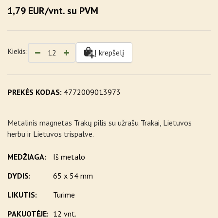
1,79 EUR/vnt. su PVM
Kiekis:
Į krepšelį
PREKĖS KODAS:
4772009013973
Metalinis magnetas Trakų pilis su užrašu Trakai, Lietuvos
herbu ir Lietuvos trispalve.
MEDŽIAGA:
Iš metalo
DYDIS:
65 x 54 mm
LIKUTIS:
Turime
PAKUOTĖJE:
12 vnt.