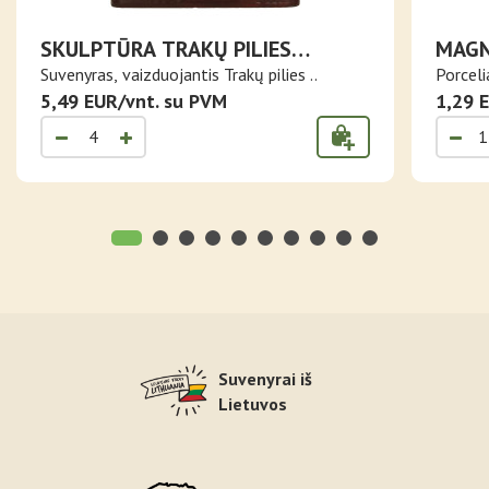
SKULPTŪRA TRAKŲ PILIES
MAGN
ANSAMBLIS
LĖKŠ
Suvenyras, vaizduojantis Trakų pilies ..
Porceli
5,49 EUR/vnt. su PVM
1,29 
Suvenyrai iš
Lietuvos