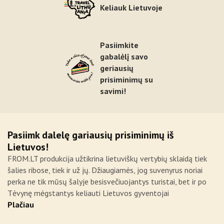
Keliauk Lietuvoje
Pasiimkite
gabalėlį savo
geriausių
prisiminimų su
savimi!
Pasiimk dalelę gariausių prisiminimų iš
Lietuvos!
FROM.LT produkcija užtikrina lietuviškų vertybių sklaidą tiek
šalies ribose, tiek ir už jų. Džiaugiamės, jog suvenyrus noriai
perka ne tik mūsų šalyje besisvečiuojantys turistai, bet ir po
Tėvynę mėgstantys keliauti Lietuvos gyventojai
Plačiau