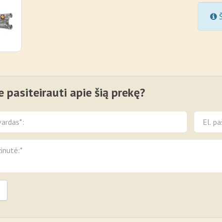
Š
e pasiteirauti apie šią prekę?