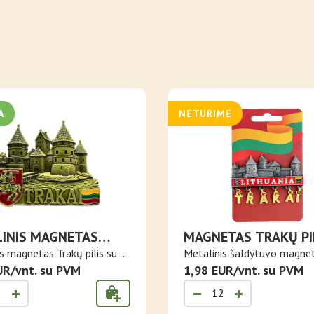
A
NETURIME
INIS MAGNETAS
MAGNETAS TRAKŲ PI
 PILIS
KABANČIOMIS RAIDĖ
s magnetas Trakų pilis su
Metalinis šaldytuvo magne
TRAKAI
UR/vnt. su PVM
Trakai ..
1,98 EUR/vnt. su PVM