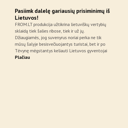
Pasiimk dalelę gariausių prisiminimų iš
Lietuvos!
FROM.LT produkcija užtikrina lietuviškų vertybių
sklaidą tiek šalies ribose, tiek ir už jų.
Džiaugiamės, jog suvenyrus noriai perka ne tik
mūsų šalyje besisvečiuojantys turistai, bet ir po
Tėvynę mėgstantys keliauti Lietuvos gyventojai
Plačiau