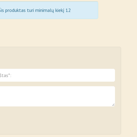
is produktas turi minimalų kiekį 12