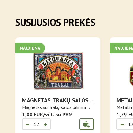
SUSIJUSIOS PREKĖS
NAUJIENA
NAUJIEN
MAGNETAS TRAKŲ SALOS
METAL
PILIS
TRAKŲ
Magnetas su Trakų salos pilimi ir
Metalini
Liet..
1,00 EUR/vnt. su PVM
užra..
1,79 E