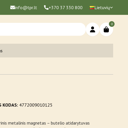
info@tpr.lt
+370 37 330 800
Lietuvių
0
as
S KODAS:
4772009010125
inis metalinis magnetas – butelio atidarytuvas