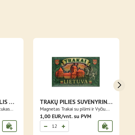
LIS SU
TRAKŲ PILIES SUVENYRINIS
MIS
MAGNETAS
tukas
Magnetas Trakai su pilimi ir Vyčiu.
De..
1,00 EUR/vnt. su PVM