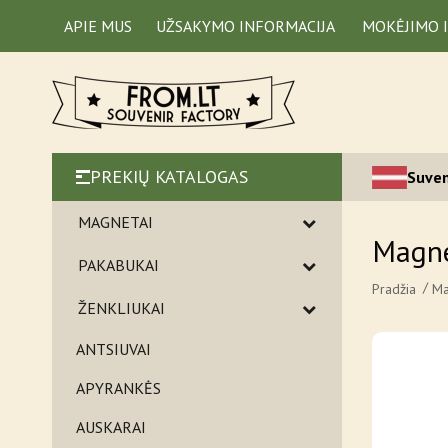
APIE MUS
UŽSAKYMO INFORMACIJA
MOKĖJIMO 
PREKIŲ KATALOGAS
Suven
MAGNETAI
Magne
PAKABUKAI
Pradžia
Ma
ŽENKLIUKAI
ANTSIUVAI
APYRANKĖS
AUSKARAI