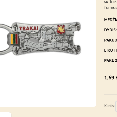
su Trak
formos
MEDŽI
DYDIS:
PAKUO
LIKUTI
PAKUO
1,69 
Kiekis: