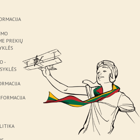
ORMACIJA
YMO
ME PREKIŲ
YKLĖS
O -
ISYKLĖS
ORMACIJA
NFORMACIJA
LITIKA