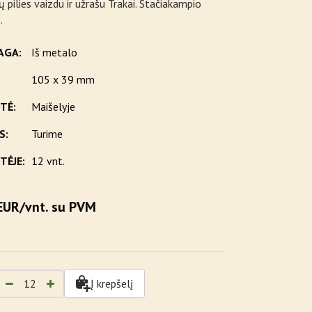
ų pilies vaizdu ir užrašu Trakai. Stačiakampio
.
AGA:
Iš metalo
105 x 39 mm
TĖ:
Maišelyje
S:
Turime
TĖJE:
12 vnt.
EUR/vnt. su PVM
Į krepšelį