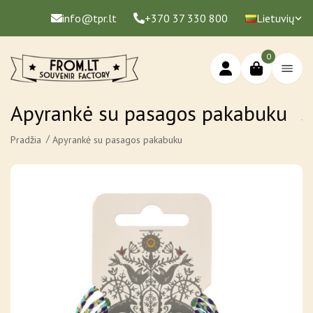
info@tpr.lt
+370 37 330 800
Lietuvių
0
Apyrankė su pasagos pakabuku
Pradžia
Apyrankė su pasagos pakabuku