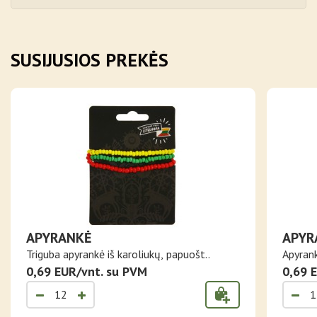
SUSIJUSIOS PREKĖS
APYRANKĖ
APYR
Triguba apyrankė iš karoliukų, papuošt..
Apyrank
0,69 EUR/vnt. su PVM
0,69 