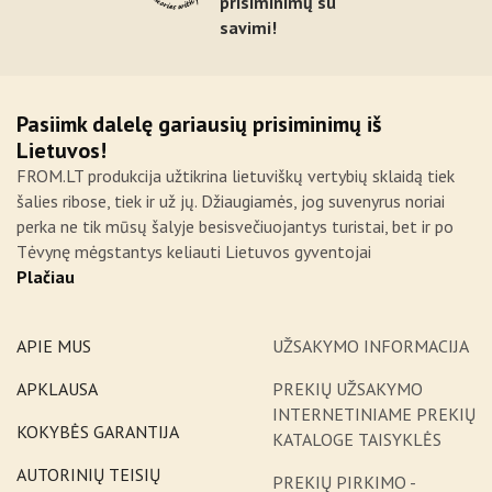
prisiminimų su
savimi!
Pasiimk dalelę gariausių prisiminimų iš
Lietuvos!
FROM.LT produkcija užtikrina lietuviškų vertybių sklaidą tiek
šalies ribose, tiek ir už jų. Džiaugiamės, jog suvenyrus noriai
perka ne tik mūsų šalyje besisvečiuojantys turistai, bet ir po
Tėvynę mėgstantys keliauti Lietuvos gyventojai
Plačiau
APIE MUS
UŽSAKYMO INFORMACIJA
APKLAUSA
PREKIŲ UŽSAKYMO
INTERNETINIAME PREKIŲ
KOKYBĖS GARANTIJA
KATALOGE TAISYKLĖS
AUTORINIŲ TEISIŲ
PREKIŲ PIRKIMO -