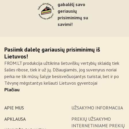
gabalėlį savo
geriausių
prisiminimų su
savimi!
Pasiimk dalelę gariausių prisiminimų iš
Lietuvos!
FROM.LT produkcija užtikrina lietuviškų vertybių sklaidą tiek
šalies ribose, tiek ir už jų. Džiaugiamės, jog suvenyrus noriai
perka ne tik mūsų šalyje besisvečiuojantys turistai, bet ir po
Tėvynę mėgstantys keliauti Lietuvos gyventojai
Plačiau
APIE MUS
UŽSAKYMO INFORMACIJA
APKLAUSA
PREKIŲ UŽSAKYMO
INTERNETINIAME PREKIŲ