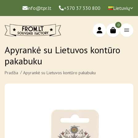
info@tpr.lt
+370 37 330 800
Lietuvių
0
Apyrankė su Lietuvos kontūro
pakabuku
Pradžia
Apyrankė su Lietuvos kontūro pakabuku