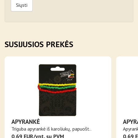
Siųsti
SUSIJUSIOS PREKĖS
APYRANKĖ
APYR
Triguba apyrankė iš karoliukų, papuošt..
Apyrank
0,69 EUR/vnt. su PVM
0,69 