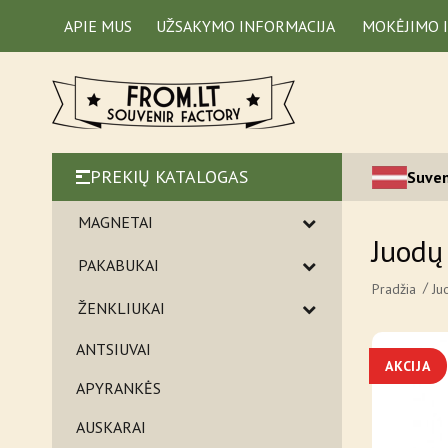
APIE MUS
UŽSAKYMO INFORMACIJA
MOKĖJIMO 
PREKIŲ KATALOGAS
Suven
MAGNETAI
Juodų
PAKABUKAI
Pradžia
Ju
ŽENKLIUKAI
ANTSIUVAI
AKCIJA
APYRANKĖS
AUSKARAI