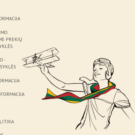
ORMACIJA
YMO
ME PREKIŲ
YKLĖS
O -
ISYKLĖS
ORMACIJA
NFORMACIJA
LITIKA