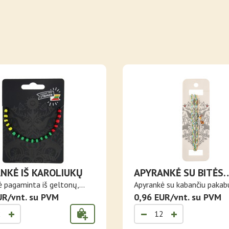
NKĖ IŠ KAROLIUKŲ
APYRANKĖ SU BITĖS
PAKABUKU
ė pagaminta iš geltonų,
Apyrankė su kabančiu pakab
UR/vnt. su PVM
bitė. ..
0,96 EUR/vnt. su PVM