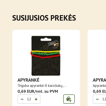
SUSIJUSIOS PREKĖS
APYRANKĖ
APYRA
Triguba apyrankė iš karoliukų,
Apyrank
papuošt..
0,69 EUR/vnt. su PVM
žalių i..
0,69 E