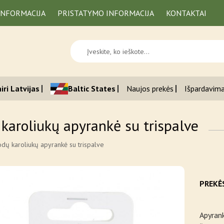
INFORMACIJA
PRISTATYMO INFORMACIJA
KONTAKTAI
iri Latvijas
Baltic States
Naujos prekės
Išpardavim
 karoliukų apyrankė su trispalve
odų karoliukų apyrankė su trispalve
PREKĖ
Apyrank