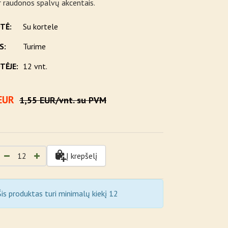
ir raudonos spalvų akcentais.
TĖ:
Su kortele
S:
Turime
TĖJE:
12 vnt.
EUR
1,55 EUR/vnt. su PVM
Į krepšelį
is produktas turi minimalų kiekį 12