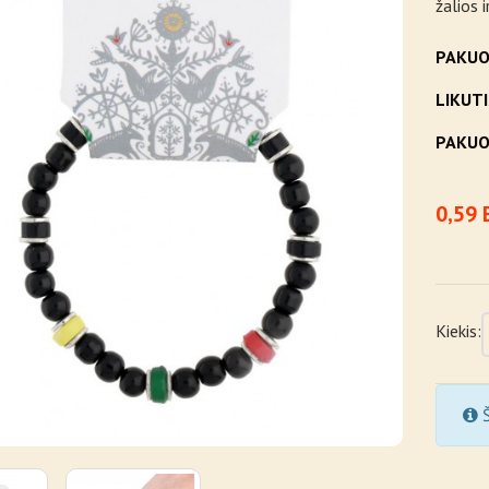
žalios 
PAKUO
LIKUTI
PAKUO
0,59 
Kiekis:
Š