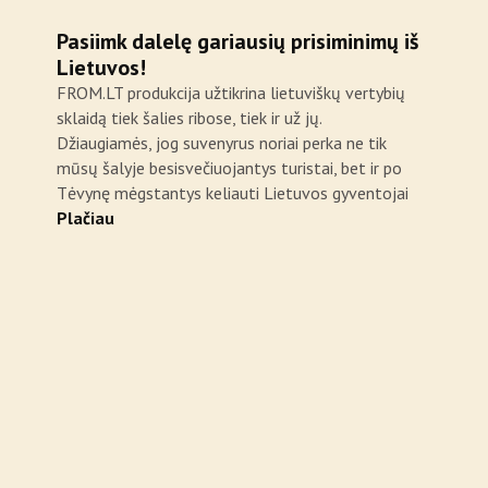
Pasiimk dalelę gariausių prisiminimų iš
Lietuvos!
FROM.LT produkcija užtikrina lietuviškų vertybių
sklaidą tiek šalies ribose, tiek ir už jų.
Džiaugiamės, jog suvenyrus noriai perka ne tik
mūsų šalyje besisvečiuojantys turistai, bet ir po
Tėvynę mėgstantys keliauti Lietuvos gyventojai
Plačiau