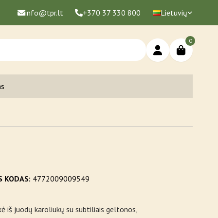
info@tpr.lt
+370 37 330 800
Lietuvių
0
as
S KODAS:
4772009009549
ė iš juodų karoliukų su subtiliais geltonos,