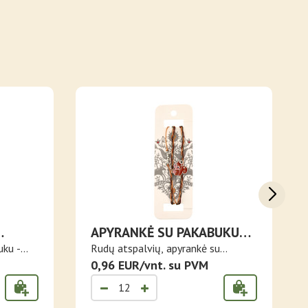
APYRANKĖ SU PAKABUKU
VOVERYTĖ
uku -
Rudų atspalvių, apyrankė su
kabančiu v..
0,96 EUR/vnt. su PVM