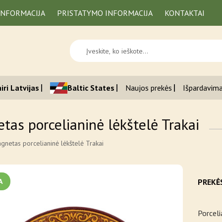
INFORMACIJA
PRISTATYMO INFORMACIJA
KONTAKTAI
iri Latvijas
Baltic States
Naujos prekės
Išpardavim
tas porcelianinė lėkštelė Trakai
gnetas porcelianinė lėkštelė Trakai
A
PREKĖ
Porceli