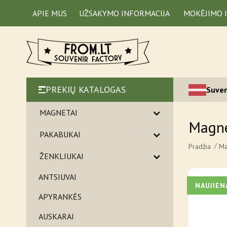
APIE MUS
UŽSAKYMO INFORMACIJA
MOKĖJIMO 
PREKIŲ KATALOGAS
Suven
MAGNETAI
Magne
PAKABUKAI
Pradžia
Ma
ŽENKLIUKAI
ANTSIUVAI
NAUJIEN
APYRANKĖS
AUSKARAI