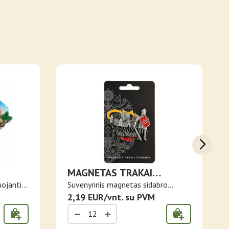
MAGNETAS TRAKAI
SIDABRO SPALVOS SU
uojantis
Suvenyrinis magnetas sidabro
LIETUVOS TRISPALVĖS
spalvos s..
2,19 EUR/vnt. su PVM
KONTŪRU