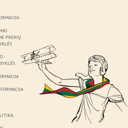
ORMACIJA
YMO
ME PREKIŲ
YKLĖS
O -
ISYKLĖS
ORMACIJA
NFORMACIJA
LITIKA