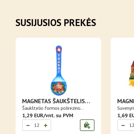
SUSIJUSIOS PREKĖS
MAGNETAS ŠAUKŠTELIS
MAGNE
TRAKAI SU PILIES VAIZDU
CASTL
Šaukštelio formos polirezino
Suvenyr
magnetas ..
1,29 EUR/vnt. su PVM
Trak..
1,69 E