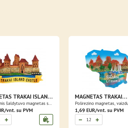
TAS TRAKAI ISLAND
MAGNETAS TRAKAI
E
LIETUVOS KONTŪRE
inis šaldytuvo magnetas su
Polirezino magnetas, vaizd
UR/vnt. su PVM
Tra..
1,69 EUR/vnt. su PVM