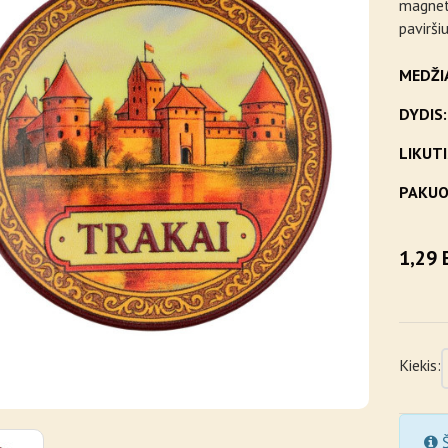
magneto
paviršiu
MEDŽI
DYDIS:
LIKUTI
PAKUO
1,29 
Kiekis:
Š