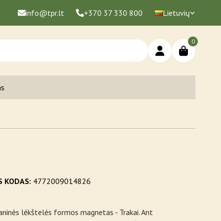
info@tpr.lt
+370 37 330 800
Lietuvių
0
as
S KODAS:
4772009014826
aninės lėkštelės formos magnetas - Trakai. Ant