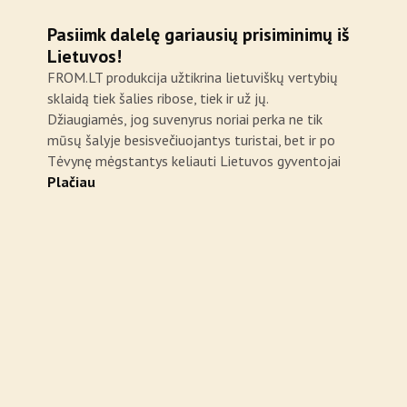
Pasiimk dalelę gariausių prisiminimų iš
Lietuvos!
FROM.LT produkcija užtikrina lietuviškų vertybių
sklaidą tiek šalies ribose, tiek ir už jų.
Džiaugiamės, jog suvenyrus noriai perka ne tik
mūsų šalyje besisvečiuojantys turistai, bet ir po
Tėvynę mėgstantys keliauti Lietuvos gyventojai
Plačiau