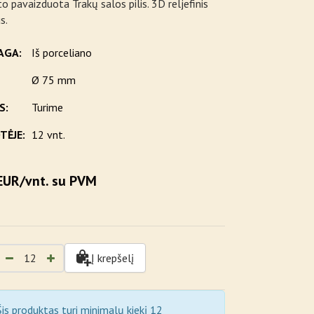
 pavaizduota Trakų salos pilis. 3D reljefinis
s.
AGA:
Iš porceliano
Ø 75 mm
S:
Turime
TĖJE:
12 vnt.
EUR/vnt. su PVM
Į krepšelį
is produktas turi minimalų kiekį 12