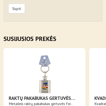
Siųsti
SUSIJUSIOS PREKĖS
RAKTŲ PAKABUKAS GERTUVĖS
KVAD
FORMOS SU BALTIJOS ŠALIŲ
RAKT
Metalinis raktų pakabukas gertuvės for..
Kvadrat