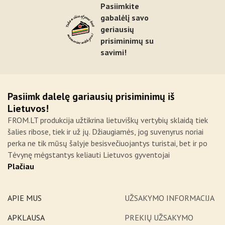
Pasiimkite
gabalėlį savo
geriausių
prisiminimų su
savimi!
Pasiimk dalelę gariausių prisiminimų iš
Lietuvos!
FROM.LT produkcija užtikrina lietuviškų vertybių sklaidą tiek
šalies ribose, tiek ir už jų. Džiaugiamės, jog suvenyrus noriai
perka ne tik mūsų šalyje besisvečiuojantys turistai, bet ir po
Tėvynę mėgstantys keliauti Lietuvos gyventojai
Plačiau
APIE MUS
UŽSAKYMO INFORMACIJA
APKLAUSA
PREKIŲ UŽSAKYMO