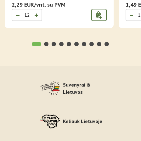
KONTŪRU
2,29 EUR/vnt. su PVM
1,49 
Suvenyrai iš
Lietuvos
Keliauk Lietuvoje