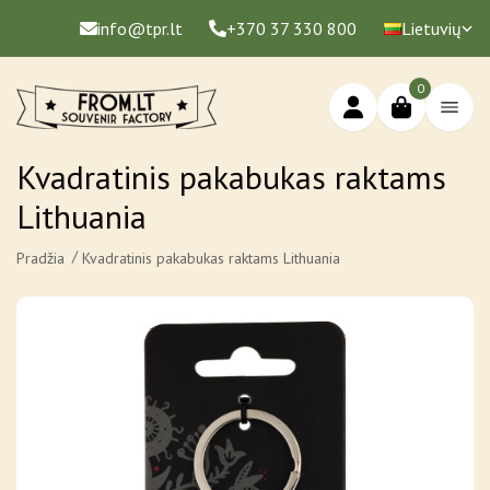
info@tpr.lt
+370 37 330 800
Lietuvių
0
Kvadratinis pakabukas raktams
Lithuania
Pradžia
Kvadratinis pakabukas raktams Lithuania