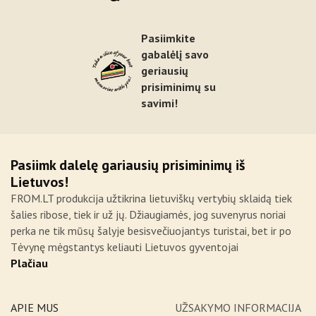
Pasiimkite
gabalėlį savo
geriausių
prisiminimų su
savimi!
Pasiimk dalelę gariausių prisiminimų iš
Lietuvos!
FROM.LT produkcija užtikrina lietuviškų vertybių sklaidą tiek
šalies ribose, tiek ir už jų. Džiaugiamės, jog suvenyrus noriai
perka ne tik mūsų šalyje besisvečiuojantys turistai, bet ir po
Tėvynę mėgstantys keliauti Lietuvos gyventojai
Plačiau
APIE MUS
UŽSAKYMO INFORMACIJA