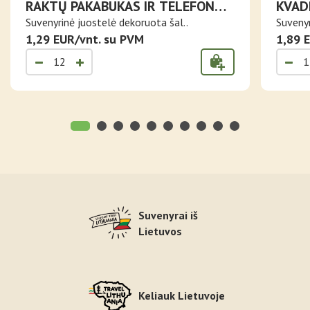
RAKTŲ PAKABUKAS IR TELEFONO
KVAD
LAIKIKLIS ŠALTIBARŠČIAI
LITH
Suvenyrinė juostelė dekoruota šal..
Suvenyr
1,29 EUR/vnt. su PVM
1,89 
Suvenyrai iš
Lietuvos
Keliauk Lietuvoje