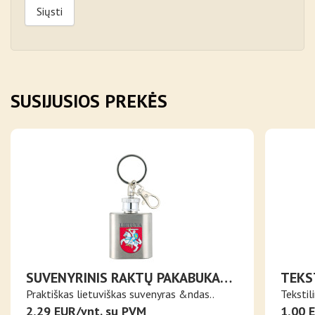
Siųsti
SUSIJUSIOS PREKĖS
SUVENYRINIS RAKTŲ PAKABUKAS
TEKS
SU METALINIU INDELIU LIETUVOS
LIET
Praktiškas lietuviškas suvenyras &ndas..
Tekstil
HERBAS
2,29 EUR/vnt. su PVM
1,00 