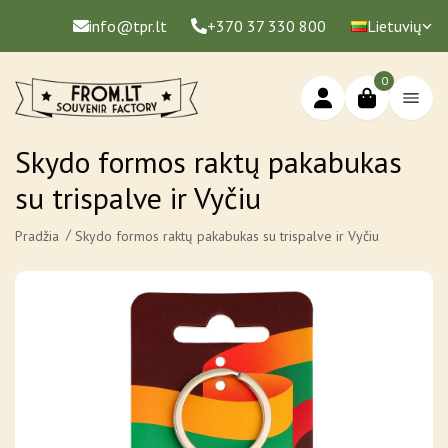
info@tpr.lt
+370 37 330 800
Lietuvių
0
Skydo formos raktų pakabukas
su trispalve ir Vyčiu
Pradžia
Skydo formos raktų pakabukas su trispalve ir Vyčiu