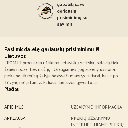
gabalėlį savo
geriausių
prisiminimų su
savimi!
Pasiimk dalelę gariausių prisiminimų iš
Lietuvos!
FROM.LT produkcija užtikrina lietuviškų vertybių sklaidą tiek
šalies ribose, tiek ir už jų. Džiaugiamės, jog suvenyrus noriai
perka ne tik mūsų šalyje besisvečiuojantys turistai, bet ir po
Tėvynę mėgstantys keliauti Lietuvos gyventojai
Plačiau
APIE MUS
UŽSAKYMO INFORMACIJA
APKLAUSA
PREKIŲ UŽSAKYMO
INTERNETINIAME PREKIŲ