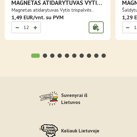
MAGNETAS ATIDARYTUVAS VYTIS
MAGN
TRISPALVĖS FONE
PJAU
Magnetas atidarytuvas Vytis trispalvės..
Šaldyt
ŠALT
1,49 EUR/vnt. su PVM
1,29 
Suvenyrai iš
Lietuvos
Keliauk Lietuvoje