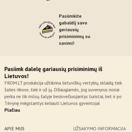
Pasiimkite
gabalėlį savo
geriausių
prisiminimų su
savimi!
Pasiimk dalelę gariausių prisiminimų iš
Lietuvos!
FROM.LT produkcija užtikrina lietuviškų vertybių sklaidą tiek
šalies ribose, tiek ir už jų. Džiaugiamės, jog suvenyrus noriai
perka ne tik mūsų šalyje besisvečiuojantys turistai, bet ir po
Tėvynę mėgstantys keliauti Lietuvos gyventojai
Plačiau
APIE MUS
UŽSAKYMO INFORMACIJA