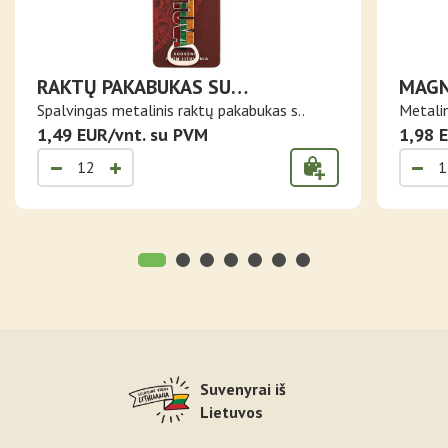
RAKTŲ PAKABUKAS SU
MAGN
ATIDARYTUVU LIETUVA
LIET
Spalvingas metalinis raktų pakabukas s..
Metalin
1,49 EUR/vnt. su PVM
1,98 
Suvenyrai iš
Lietuvos