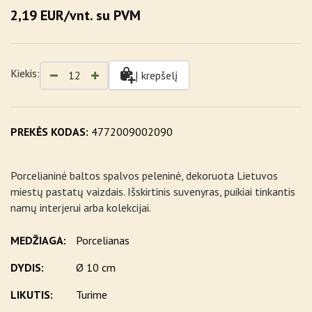
2,19 EUR/vnt. su PVM
Kiekis:
Į krepšelį
PREKĖS KODAS:
4772009002090
Porcelianinė baltos spalvos peleninė, dekoruota Lietuvos
miestų pastatų vaizdais. Išskirtinis suvenyras, puikiai tinkantis
namų interjerui arba kolekcijai.
MEDŽIAGA:
Porcelianas
DYDIS:
Ø 10 cm
LIKUTIS:
Turime