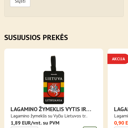
Siųsti
SUSIJUSIOS PREKĖS
AKCIJA
LAGAMINO ŽYMEKLIS VYTIS IR
LAGA
LIETUVOS VĖLIAVA
Lagamino žymeklis su Vyčiu Lietuvos tr..
Lagamin
1,89 EUR/vnt. su PVM
0,90 