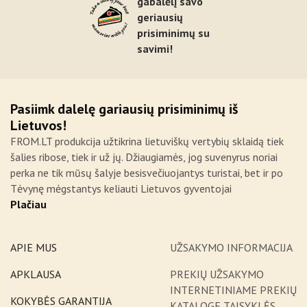
gabalėlį savo
geriausių
prisiminimų su
savimi!
Pasiimk dalelę gariausių prisiminimų iš
Lietuvos!
FROM.LT produkcija užtikrina lietuviškų vertybių sklaidą tiek
šalies ribose, tiek ir už jų. Džiaugiamės, jog suvenyrus noriai
perka ne tik mūsų šalyje besisvečiuojantys turistai, bet ir po
Tėvynę mėgstantys keliauti Lietuvos gyventojai
Plačiau
APIE MUS
UŽSAKYMO INFORMACIJA
APKLAUSA
PREKIŲ UŽSAKYMO
INTERNETINIAME PREKIŲ
KOKYBĖS GARANTIJA
KATALOGE TAISYKLĖS