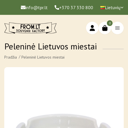
info@tpr.lt
+370 37 330 800
Lietuvių
0
Peleninė Lietuvos miestai
Pradžia
Peleninė Lietuvos miestai