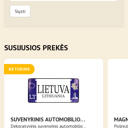
Siųsti
SUSIJUSIOS PREKĖS
NETURIME
SUVENYRINIS AUTOMOBILIO
MAGN
NUMERIO ŽENKLAS LIETUVA
OBJE
Dekoratyvinis suvenyrinis automobilio ..
Polirez