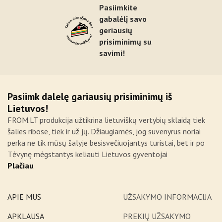
Pasiimkite
gabalėlį savo
geriausių
prisiminimų su
savimi!
Pasiimk dalelę gariausių prisiminimų iš
Lietuvos!
FROM.LT produkcija užtikrina lietuviškų vertybių sklaidą tiek
šalies ribose, tiek ir už jų. Džiaugiamės, jog suvenyrus noriai
perka ne tik mūsų šalyje besisvečiuojantys turistai, bet ir po
Tėvynę mėgstantys keliauti Lietuvos gyventojai
Plačiau
APIE MUS
UŽSAKYMO INFORMACIJA
APKLAUSA
PREKIŲ UŽSAKYMO