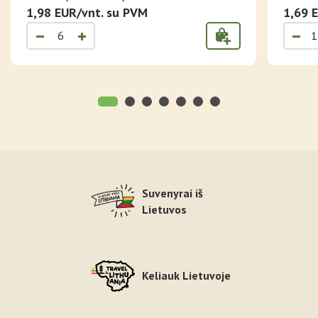
1,98 EUR/vnt. su PVM
1,69 
Suvenyrai iš
Lietuvos
Keliauk Lietuvoje