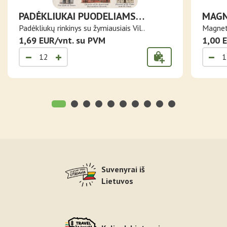
PADĖKLIUKAI PUODELIAMS
MAGN
ŽYMIAUSI VILNIAUS PASTATAI IR
PILIE
Padėkliukų rinkinys su žymiausiais Vil..
Magneta
SIMBOLIAI
1,69 EUR/vnt. su PVM
1,00 
Suvenyrai iš
Lietuvos