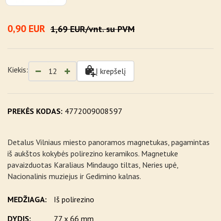
0,90 EUR
1,69 EUR/vnt. su PVM
Kiekis:
Į krepšelį
PREKĖS KODAS:
4772009008597
Detalus Vilniaus miesto panoramos magnetukas, pagamintas
iš aukštos kokybės polirezino keramikos. Magnetuke
pavaizduotas Karaliaus Mindaugo tiltas, Neries upė,
Nacionalinis muziejus ir Gedimino kalnas.
MEDŽIAGA:
Iš polirezino
DYDIS:
77 x 66 mm