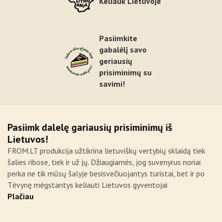
Keliauk Lietuvoje
Pasiimkite
gabalėlį savo
geriausių
prisiminimų su
savimi!
Pasiimk dalelę gariausių prisiminimų iš
Lietuvos!
FROM.LT produkcija užtikrina lietuviškų vertybių sklaidą tiek
šalies ribose, tiek ir už jų. Džiaugiamės, jog suvenyrus noriai
perka ne tik mūsų šalyje besisvečiuojantys turistai, bet ir po
Tėvynę mėgstantys keliauti Lietuvos gyventojai
Plačiau