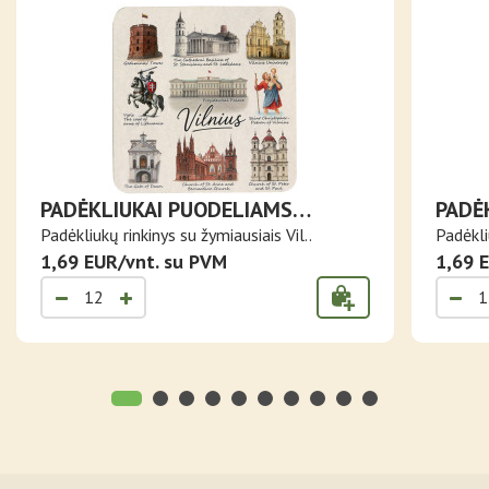
PADĖKLIUKAI PUODELIAMS
PADĖ
ŽYMIAUSI VILNIAUS PASTATAI IR
VILN
Padėkliukų rinkinys su žymiausiais Vil..
Padėkli
SIMBOLIAI
1,69 EUR/vnt. su PVM
1,69 