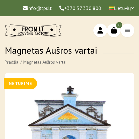
info@tpr.lt
+370 37 330 800
Lietuvių
0
Magnetas Aušros vartai
Pradžia
Magnetas Aušros vartai
NETURIME