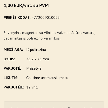
1,00 EUR/vnt. su PVM
PREKĖS KODAS:
4772009010095
Suvenyrinis magnetas su Vilniaus vaizdu – Aušros vartais,
pagamintas iš polirezino keramikos.
MEDŽIAGA:
Iš polirezino
DYDIS:
46,7 x 75 mm
PAKUOTĖ:
Maišelyje
LIKUTIS:
Gausime artimiausiu metu
PAKUOTĖJE:
12 vnt.