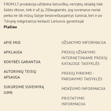
FROM.LT produkcija užtikrina lietuviškų vertybių sklaidą tiek
šalies ribose, tiek ir už jų. Džiaugiamės, jog suvenyrus noriai
perka ne tik mūsų šalyje besisvečiuojantys turistai, bet ir po
Tėvynę mėgstantys keliauti Lietuvos gyventojai
Plačiau
APIE MUS
UŽSAKYMO INFORMACIJA
APKLAUSA
PREKIŲ UŽSAKYMO
INTERNETINIAME PREKIŲ
KOKYBĖS GARANTIJA
KATALOGE TAISYKLĖS
AUTORINIŲ TEISIŲ
PREKIŲ PIRKIMO -
APSAUGA
PARDAVIMO TAISYKLĖS
SUKURSIME SUVENYRĄ
MOKĖJIMO INFORMACIJA
JUMS
PRISTATYMO
INFORMACIJA