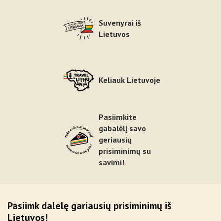
Suvenyrai iš
Lietuvos
Keliauk Lietuvoje
Pasiimkite
gabalėlį savo
geriausių
prisiminimų su
savimi!
Pasiimk dalelę gariausių prisiminimų iš
Lietuvos!