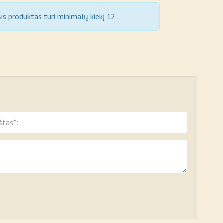
is produktas turi minimalų kiekį 12