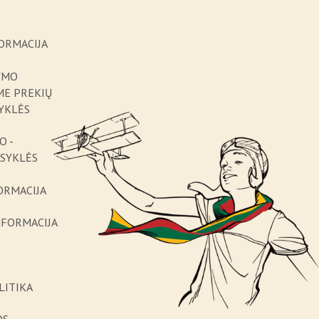
ORMACIJA
YMO
ME PREKIŲ
YKLĖS
O -
ISYKLĖS
ORMACIJA
NFORMACIJA
LITIKA