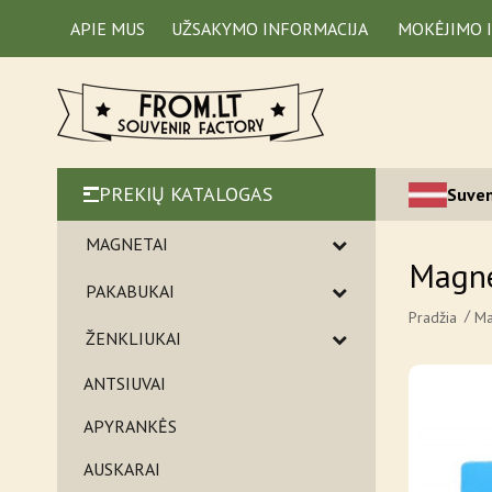
APIE MUS
UŽSAKYMO INFORMACIJA
MOKĖJIMO 
PREKIŲ KATALOGAS
Suven
MAGNETAI
Magne
PAKABUKAI
Pradžia
Ma
ŽENKLIUKAI
ANTSIUVAI
APYRANKĖS
AUSKARAI