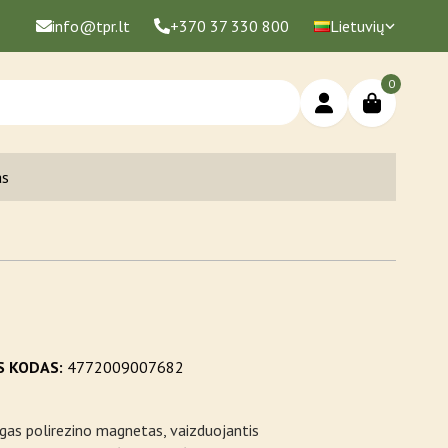
info@tpr.lt
+370 37 330 800
Lietuvių
0
as
S KODAS:
4772009007682
gas polirezino magnetas, vaizduojantis