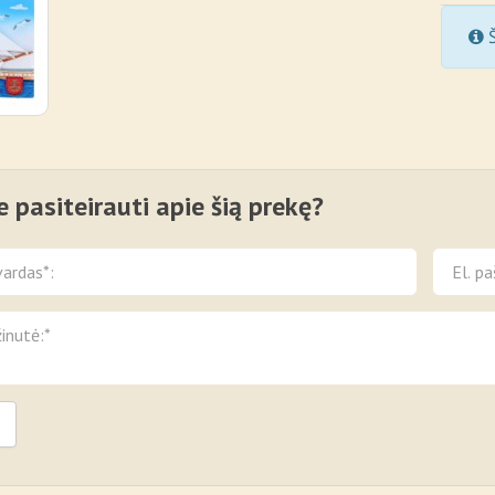
Š
e pasiteirauti apie šią prekę?