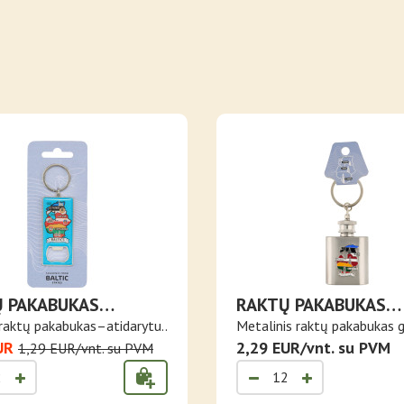
 PAKABUKAS
RAKTŲ PAKABUKAS
RYTUVAS BALTICS
GERTUVĖS FORMOS 
raktų pakabukas–atidarytu..
Metalinis raktų pakabukas 
BALTIJOS ŠALIŲ KO
UR
for..
2,29 EUR/vnt. su PVM
1,29 EUR/vnt. su PVM