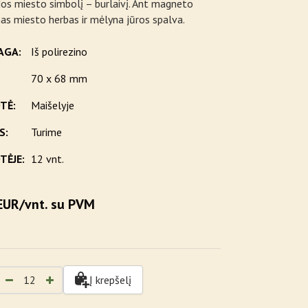
os miesto simbolį – burlaivį. Ant magneto
s miesto herbas ir mėlyna jūros spalva.
AGA:
Iš polirezino
70 x 68 mm
TĖ:
Maišelyje
S:
Turime
TĖJE:
12 vnt.
EUR/vnt. su PVM
Į krepšelį