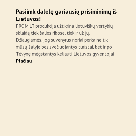
Pasiimk dalelę gariausių prisiminimų iš
Lietuvos!
FROM.LT produkcija užtikrina lietuviškų vertybių
sklaidą tiek šalies ribose, tiek ir už jų.
Džiaugiamės, jog suvenyrus noriai perka ne tik
mūsų šalyje besisvečiuojantys turistai, bet ir po
Tėvynę mėgstantys keliauti Lietuvos gyventojai
Plačiau