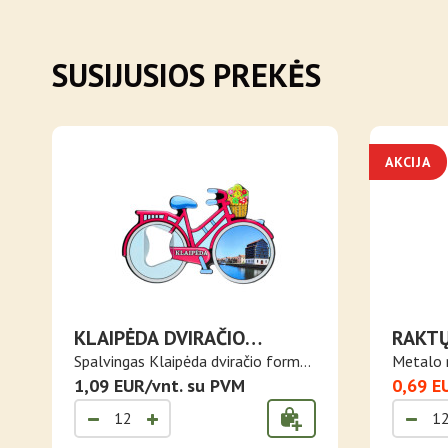
SUSIJUSIOS PREKĖS
AKCIJA
KLAIPĖDA DVIRAČIO
RAKTŲ
FORMOS MAGNETAS
ATIDA
Spalvingas Klaipėda dviračio formos
Metalo 
ATIDARYTUVAS
ma..
1,09 EUR/vnt. su PVM
0,69 E