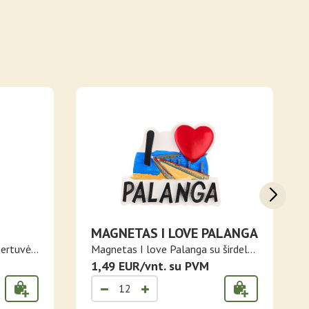
MAGNETAS I LOVE PALANGA
SU
gertuvės
Magnetas I love Palanga su širdele
NTŪRU
ir ..
1,49 EUR/vnt. su PVM