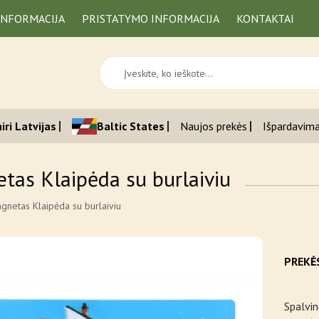
INFORMACIJA
PRISTATYMO INFORMACIJA
KONTAKTAI
iri Latvijas
Baltic States
Naujos prekės
Išpardavim
tas Klaipėda su burlaiviu
gnetas Klaipėda su burlaiviu
PREKĖ
Spalvin