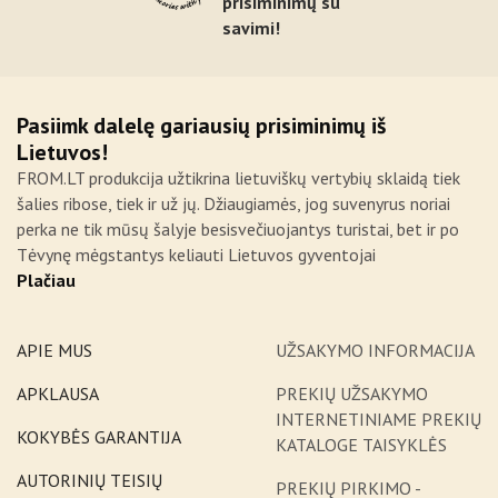
prisiminimų su
savimi!
Pasiimk dalelę gariausių prisiminimų iš
Lietuvos!
FROM.LT produkcija užtikrina lietuviškų vertybių sklaidą tiek
šalies ribose, tiek ir už jų. Džiaugiamės, jog suvenyrus noriai
perka ne tik mūsų šalyje besisvečiuojantys turistai, bet ir po
Tėvynę mėgstantys keliauti Lietuvos gyventojai
Plačiau
APIE MUS
UŽSAKYMO INFORMACIJA
APKLAUSA
PREKIŲ UŽSAKYMO
INTERNETINIAME PREKIŲ
KOKYBĖS GARANTIJA
KATALOGE TAISYKLĖS
AUTORINIŲ TEISIŲ
PREKIŲ PIRKIMO -