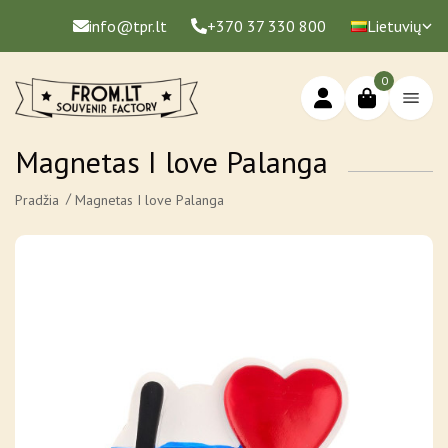
info@tpr.lt
+370 37 330 800
Lietuvių
0
Magnetas I love Palanga
Pradžia
Magnetas I love Palanga