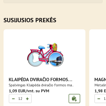
SUSIJUSIOS PREKĖS
KLAIPĖDA DVIRAČIO FORMOS
MAGN
MAGNETAS ATIDARYTUVAS
KLAI
Spalvingas Klaipėda dviračio formos ma..
Metalin
1,09 EUR/vnt. su PVM
1,98 