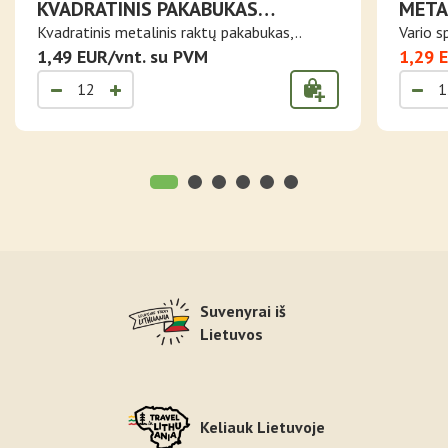
KVADRATINIS PAKABUKAS
META
RAKTAMS LITHUANIA
LIETU
Kvadratinis metalinis raktų pakabukas,..
Vario s
1,49 EUR/vnt. su PVM
1,29 
Suvenyrai iš
Lietuvos
Keliauk Lietuvoje