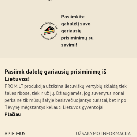
Pasiimkite
gabalėlį savo
geriausių
prisiminimų su
savimi!
Pasiimk dalelę gariausių prisiminimų iš
Lietuvos!
FROM.LT produkcija užtikrina lietuviškų vertybių sklaidą tiek
šalies ribose, tiek ir už jų. Džiaugiamės, jog suvenyrus noriai
perka ne tik mūsų šalyje besisvečiuojantys turistai, bet ir po
Tėvynę mėgstantys keliauti Lietuvos gyventojai
Plačiau
APIE MUS
UŽSAKYMO INFORMACIJA