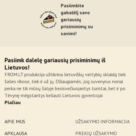
Pasiimkite
gabalėlį savo
geriausių
prisiminimų su
savimi!
Pasiimk dalelę gariausių prisiminimų iš
Lietuvos!
FROM.LT produkcija užtikrina lietuviškų vertybių sklaidą tiek
šalies ribose, tiek ir už jų. Džiaugiamės, jog suvenyrus noriai
perka ne tik mūsų šalyje besisvečiuojantys turistai, bet ir po
Tėvynę mėgstantys keliauti Lietuvos gyventojai
Plačiau
APIE MUS
UŽSAKYMO INFORMACIJA
APKLAUSA
PREKIŲ UŽSAKYMO