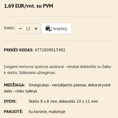
1,69 EUR/vnt. su PVM
Kiekis:
Į krepšelį
PREKĖS KODAS:
4772009013492
Įsegami melsvos spalvos auskarai - vinukai debėsėlis su žaibu
ir skėtis. Silikoninis užsegimas.
MEDŽIAGA:
Smeigtukas - nerūdijantis plienas, dekoratyvinė
dalis - cinko lydinys
DYDIS:
Skėtis 9 x 8 mm, debesėlis 10 x 11 mm
PAKUOTĖ:
Su kortele, maišelyje