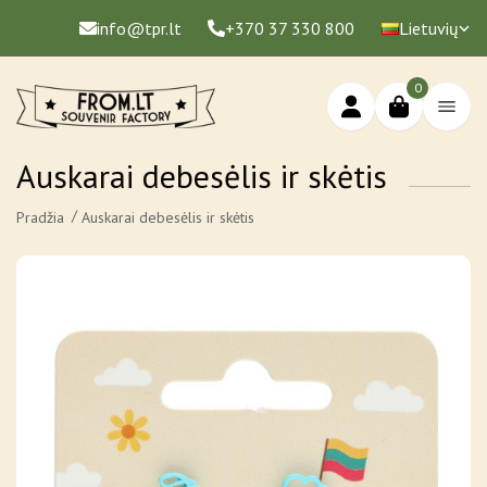
info@tpr.lt
+370 37 330 800
Lietuvių
0
Auskarai debesėlis ir skėtis
Pradžia
Auskarai debesėlis ir skėtis