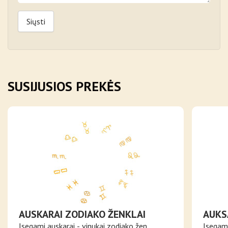
Siųsti
SUSIJUSIOS PREKĖS
AUSKARAI ZODIAKO ŽENKLAI
AUKS
Įsegami auskarai - vinukai zodiako žen..
Įsegami