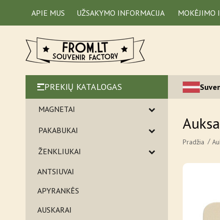
APIE MUS
UŽSAKYMO INFORMACIJA
MOKĖJIMO 
PREKIŲ KATALOGAS
Suven
MAGNETAI
Auksar
PAKABUKAI
Pradžia
Au
ŽENKLIUKAI
ANTSIUVAI
APYRANKĖS
AUSKARAI