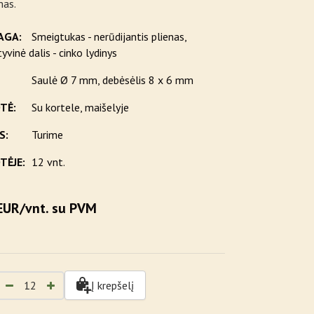
mas.
AGA:
Smeigtukas - nerūdijantis plienas,
yvinė dalis - cinko lydinys
Saulė Ø 7 mm, debėsėlis 8 x 6 mm
TĖ:
Su kortele, maišelyje
S:
Turime
TĖJE:
12 vnt.
EUR/vnt. su PVM
Į krepšelį