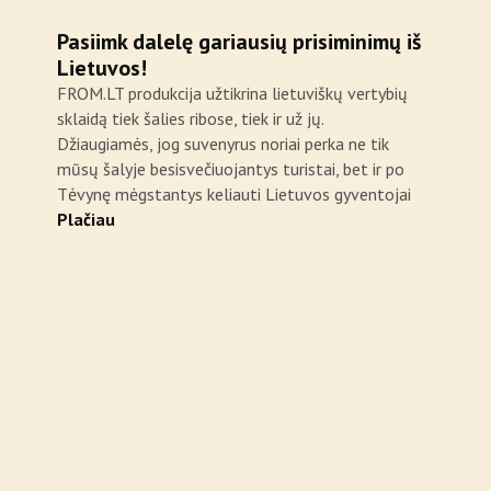
Pasiimk dalelę gariausių prisiminimų iš
Lietuvos!
FROM.LT produkcija užtikrina lietuviškų vertybių
sklaidą tiek šalies ribose, tiek ir už jų.
Džiaugiamės, jog suvenyrus noriai perka ne tik
mūsų šalyje besisvečiuojantys turistai, bet ir po
Tėvynę mėgstantys keliauti Lietuvos gyventojai
Plačiau