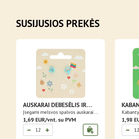
SUSIJUSIOS PREKĖS
AUSKARAI DEBESĖLIS IR
KABAN
SKĖTIS
VOVE
Įsegami melsvos spalvos auskarai -
Kabantys
vin..
1,69 EUR/vnt. su PVM
voverytė
1,98 E