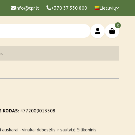
info@tpr.lt
+370 37 330 800
Lietuvių
0
as
S KODAS:
4772009013508
 auskarai - vinukai debesėlis ir saulytė. Silikoninis