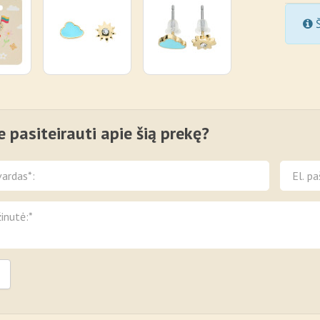
Š
e pasiteirauti apie šią prekę?