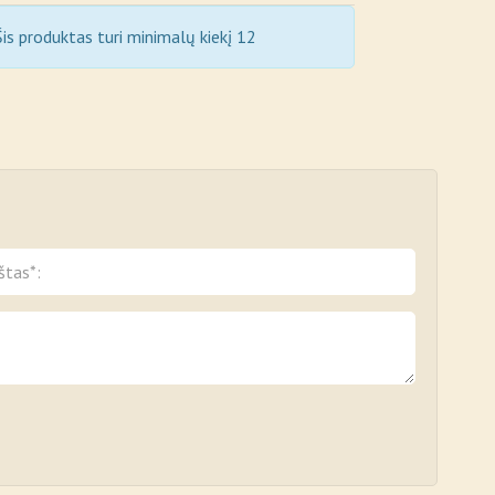
is produktas turi minimalų kiekį 12