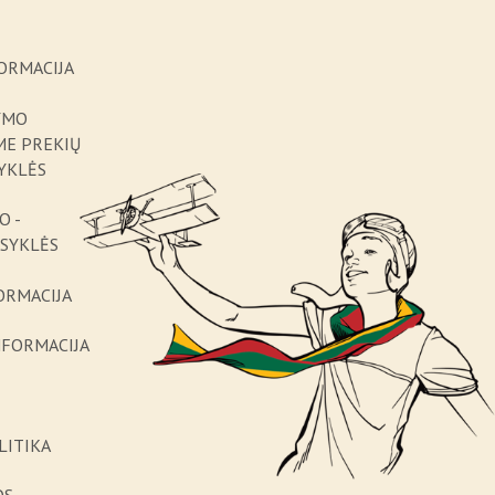
ORMACIJA
YMO
ME PREKIŲ
YKLĖS
O -
ISYKLĖS
ORMACIJA
NFORMACIJA
LITIKA