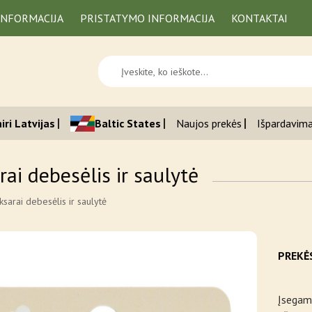
INFORMACIJA
PRISTATYMO INFORMACIJA
KONTAKTAI
iri Latvijas
Baltic States
Naujos prekės
Išpardavim
ai debesėlis ir saulytė
ksarai debesėlis ir saulytė
PREKĖ
Įsegami