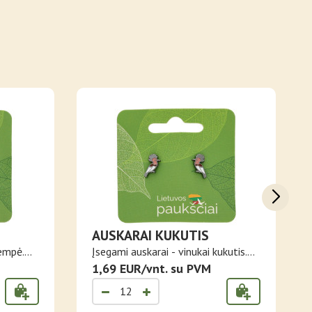
AUSKARAI KUKUTIS
pempė.
Įsegami auskarai - vinukai kukutis.
Si..
1,69 EUR/vnt. su PVM