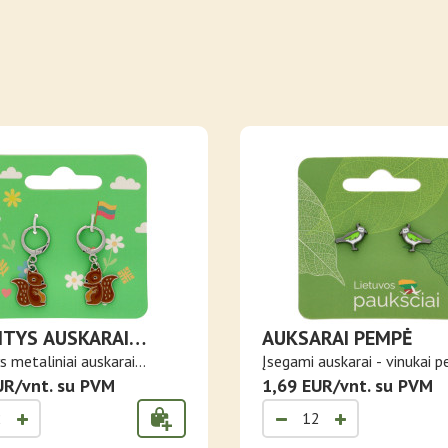
TYS AUSKARAI
AUKSARAI PEMPĖ
RYTĖS
 metaliniai auskarai
Įsegami auskarai - vinukai 
s..
UR/vnt. su PVM
Sili..
1,69 EUR/vnt. su PVM