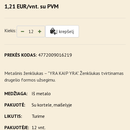
1,21 EUR/vnt. su PVM
Kiekis:
Į krepšelį
PREKĖS KODAS:
4772009016219
Metalinis ženkliukas – "YRA KAIP YRA". Ženkliukas tvirtinamas
drugelio formos užsegimu.
MEDŽIAGA:
Iš metalo
PAKUOTĖ:
Su kortele, maišelyje
LIKUTIS:
Turime
PAKUOTĖJE:
12 vnt.