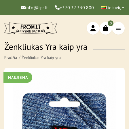
info@tpr.lt
+370 37 330 800
Lietuvių
0
Ženkliukas Yra kaip yra
Pradžia
Ženkliukas Yra kaip yra
NAUJIENA