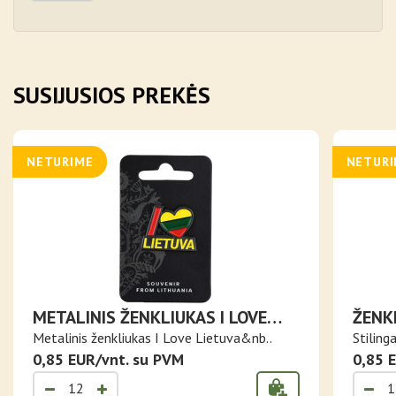
SUSIJUSIOS PREKĖS
NETURIME
NETUR
METALINIS ŽENKLIUKAS I LOVE
ŽENK
LIETUVA
Metalinis ženkliukas I Love Lietuva&nb..
Stilinga
0,85 EUR/vnt. su PVM
0,85 