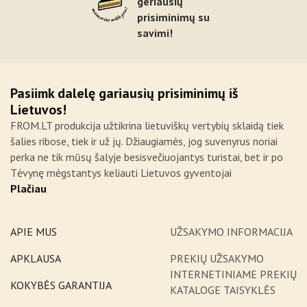
geriausių
prisiminimų su
savimi!
Pasiimk dalelę gariausių prisiminimų iš
Lietuvos!
FROM.LT produkcija užtikrina lietuviškų vertybių sklaidą tiek
šalies ribose, tiek ir už jų. Džiaugiamės, jog suvenyrus noriai
perka ne tik mūsų šalyje besisvečiuojantys turistai, bet ir po
Tėvynę mėgstantys keliauti Lietuvos gyventojai
Plačiau
APIE MUS
UŽSAKYMO INFORMACIJA
APKLAUSA
PREKIŲ UŽSAKYMO
INTERNETINIAME PREKIŲ
KOKYBĖS GARANTIJA
KATALOGE TAISYKLĖS