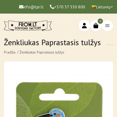
info@tpr.lt
+370 37 330 800
Lietuvių
0
Ženkliukas Paprastasis tulžys
Pradžia
Ženkliukas Paprastasis tulžys