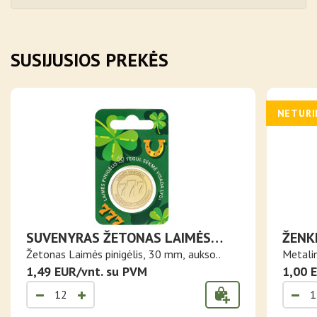
SUSIJUSIOS PREKĖS
NETUR
SUVENYRAS ŽETONAS LAIMĖS
ŽENKL
PINIGĖLIS
VILK
Žetonas Laimės pinigėlis, 30 mm, aukso..
Metalin
1,49 EUR/vnt. su PVM
1,00 