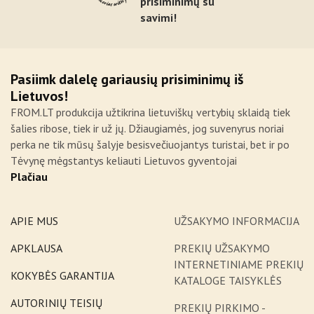
prisiminimų su
savimi!
Pasiimk dalelę gariausių prisiminimų iš
Lietuvos!
FROM.LT produkcija užtikrina lietuviškų vertybių sklaidą tiek
šalies ribose, tiek ir už jų. Džiaugiamės, jog suvenyrus noriai
perka ne tik mūsų šalyje besisvečiuojantys turistai, bet ir po
Tėvynę mėgstantys keliauti Lietuvos gyventojai
Plačiau
APIE MUS
UŽSAKYMO INFORMACIJA
APKLAUSA
PREKIŲ UŽSAKYMO
INTERNETINIAME PREKIŲ
KOKYBĖS GARANTIJA
KATALOGE TAISYKLĖS
AUTORINIŲ TEISIŲ
PREKIŲ PIRKIMO -