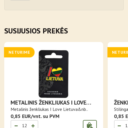
SUSIJUSIOS PREKĖS
NETURIME
NETUR
METALINIS ŽENKLIUKAS I LOVE
ŽENK
LIETUVA
Metalinis ženkliukas I Love Lietuva&nb..
Stilinga
0,85 EUR/vnt. su PVM
0,85 