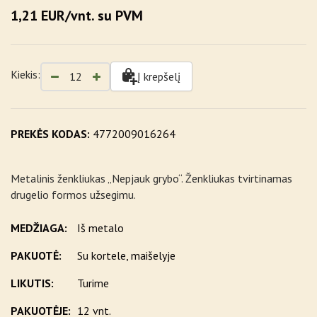
1,21 EUR/vnt. su PVM
Kiekis:
Į krepšelį
PREKĖS KODAS:
4772009016264
Metalinis ženkliukas „Nepjauk grybo“. Ženkliukas tvirtinamas
drugelio formos užsegimu.
MEDŽIAGA:
Iš metalo
PAKUOTĖ:
Su kortele, maišelyje
LIKUTIS:
Turime
PAKUOTĖJE:
12 vnt.