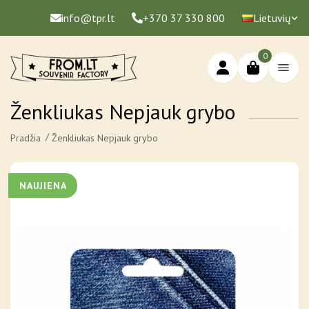
info@tpr.lt
+370 37 330 800
Lietuvių
0
Ženkliukas Nepjauk grybo
Pradžia
Ženkliukas Nepjauk grybo
NAUJIENA