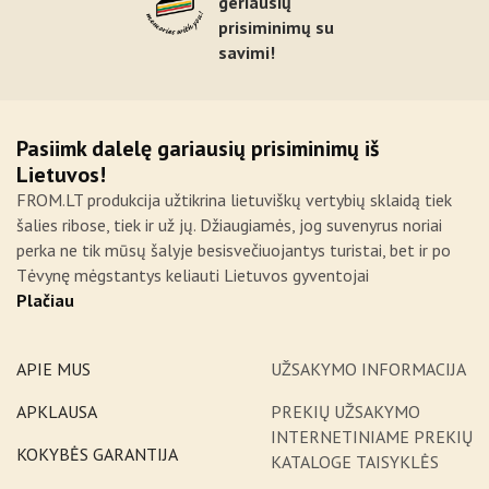
geriausių
prisiminimų su
savimi!
Pasiimk dalelę gariausių prisiminimų iš
Lietuvos!
FROM.LT produkcija užtikrina lietuviškų vertybių sklaidą tiek
šalies ribose, tiek ir už jų. Džiaugiamės, jog suvenyrus noriai
perka ne tik mūsų šalyje besisvečiuojantys turistai, bet ir po
Tėvynę mėgstantys keliauti Lietuvos gyventojai
Plačiau
APIE MUS
UŽSAKYMO INFORMACIJA
APKLAUSA
PREKIŲ UŽSAKYMO
INTERNETINIAME PREKIŲ
KOKYBĖS GARANTIJA
KATALOGE TAISYKLĖS