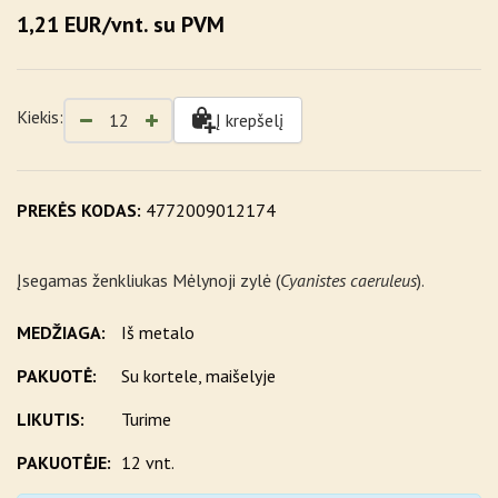
1,21 EUR/vnt. su PVM
Kiekis:
Į krepšelį
PREKĖS KODAS:
4772009012174
Įsegamas ženkliukas Mėlynoji zylė (
Cyanistes caeruleus
).
MEDŽIAGA:
Iš metalo
PAKUOTĖ:
Su kortele, maišelyje
LIKUTIS:
Turime
PAKUOTĖJE:
12 vnt.