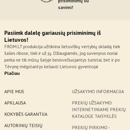
prisiminimų su
savimi!
Pasiimk dalelę gariausių prisiminimų iš
Lietuvos!
FROM.LT produkcija užtikrina lietuviškų vertybių sklaidą tiek
šalies ribose, tiek ir už jų. Džiaugiamės, jog suvenyrus noriai
perka ne tik mūsų šalyje besisvečiuojantys turistai, bet ir po
Tėvynę mėgstantys keliauti Lietuvos gyventojai
Plačiau
APIE MUS
UŽSAKYMO INFORMACIJA
APKLAUSA
PREKIŲ UŽSAKYMO
INTERNETINIAME PREKIŲ
KOKYBĖS GARANTIJA
KATALOGE TAISYKLĖS
AUTORINIŲ TEISIŲ
PREKIŲ PIRKIMO -