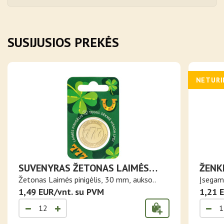
SUSIJUSIOS PREKĖS
NETUR
SUVENYRAS ŽETONAS LAIMĖS
ŽENK
PINIGĖLIS
MEDV
Žetonas Laimės pinigėlis, 30 mm, aukso..
Įsegama
1,49 EUR/vnt. su PVM
1,21 