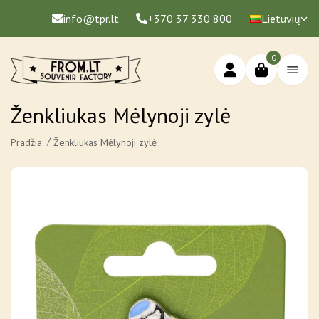
info@tpr.lt
+370 37 330 800
Lietuvių
0
Ženkliukas Mėlynoji zylė
Pradžia
Ženkliukas Mėlynoji zylė