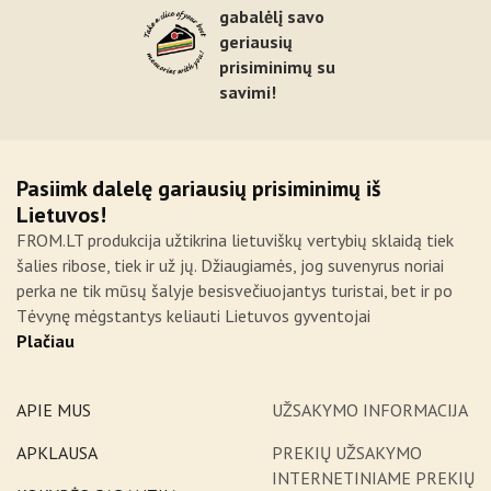
gabalėlį savo
geriausių
prisiminimų su
savimi!
Pasiimk dalelę gariausių prisiminimų iš
Lietuvos!
FROM.LT produkcija užtikrina lietuviškų vertybių sklaidą tiek
šalies ribose, tiek ir už jų. Džiaugiamės, jog suvenyrus noriai
perka ne tik mūsų šalyje besisvečiuojantys turistai, bet ir po
Tėvynę mėgstantys keliauti Lietuvos gyventojai
Plačiau
APIE MUS
UŽSAKYMO INFORMACIJA
APKLAUSA
PREKIŲ UŽSAKYMO
INTERNETINIAME PREKIŲ