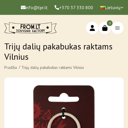
info@tpr.lt
+370 37 330 800
Lietuvių
0
Trijų dalių pakabukas raktams
Vilnius
Pradžia
Trijų dalių pakabukas raktams Vilnius