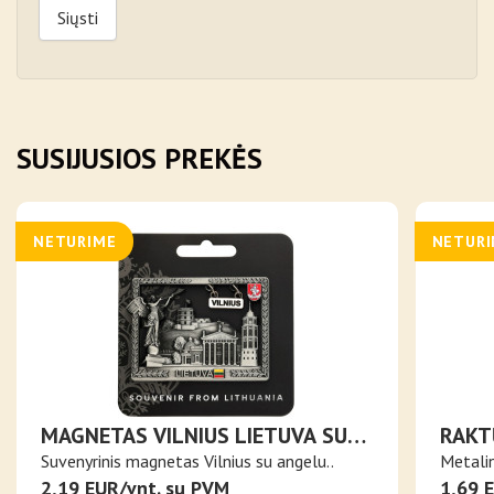
Siųsti
SUSIJUSIOS PREKĖS
NETURIME
NETUR
MAGNETAS VILNIUS LIETUVA SU
RAKT
ANGELU
GELEŽ
Suvenyrinis magnetas Vilnius su angelu..
Metalin
GALV
2,19 EUR/vnt. su PVM
1,69 