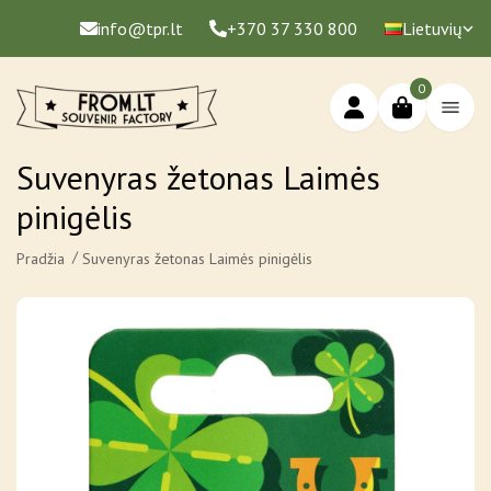
info@tpr.lt
+370 37 330 800
Lietuvių
0
Suvenyras žetonas Laimės
pinigėlis
Pradžia
Suvenyras žetonas Laimės pinigėlis