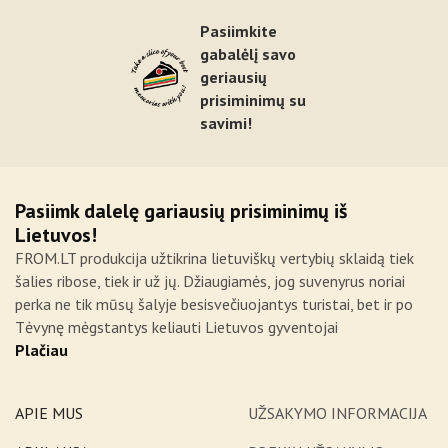
Pasiimkite
gabalėlį savo
geriausių
prisiminimų su
savimi!
Pasiimk dalelę gariausių prisiminimų iš
Lietuvos!
FROM.LT produkcija užtikrina lietuviškų vertybių sklaidą tiek
šalies ribose, tiek ir už jų. Džiaugiamės, jog suvenyrus noriai
perka ne tik mūsų šalyje besisvečiuojantys turistai, bet ir po
Tėvynę mėgstantys keliauti Lietuvos gyventojai
Plačiau
APIE MUS
UŽSAKYMO INFORMACIJA