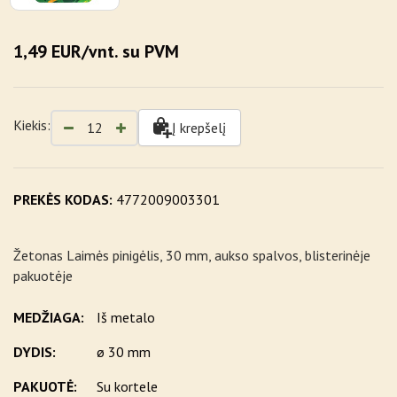
1,49 EUR/vnt. su PVM
Kiekis:
Į krepšelį
PREKĖS KODAS:
4772009003301
Žetonas Laimės pinigėlis, 30 mm, aukso spalvos, blisterinėje
pakuotėje
MEDŽIAGA:
Iš metalo
DYDIS:
ø 30 mm
PAKUOTĖ:
Su kortele