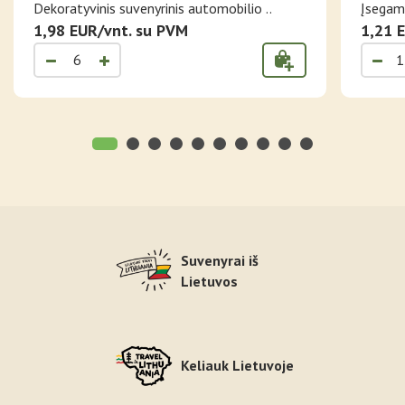
NUMERIO ŽENKLAS LIETUVA
Dekoratyvinis suvenyrinis automobilio ..
Įsegama
1,98 EUR/vnt. su PVM
1,21 
Suvenyrai iš
Lietuvos
Keliauk Lietuvoje