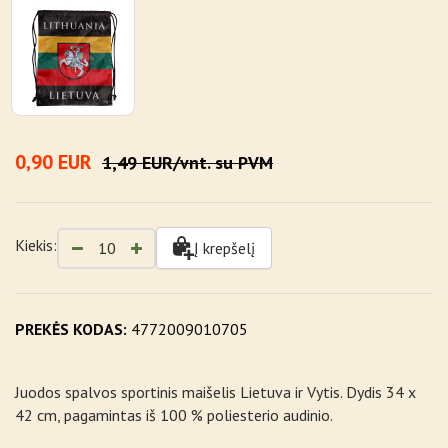
0,90 EUR
1,49 EUR/vnt. su PVM
Kiekis:
Į krepšelį
PREKĖS KODAS:
4772009010705
Juodos spalvos sportinis maišelis Lietuva ir Vytis. Dydis 34 x
42 cm, pagamintas iš 100 % poliesterio audinio.