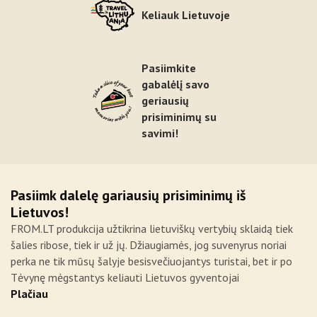
Keliauk Lietuvoje
Pasiimkite
gabalėlį savo
geriausių
prisiminimų su
savimi!
Pasiimk dalelę gariausių prisiminimų iš
Lietuvos!
FROM.LT produkcija užtikrina lietuviškų vertybių sklaidą tiek
šalies ribose, tiek ir už jų. Džiaugiamės, jog suvenyrus noriai
perka ne tik mūsų šalyje besisvečiuojantys turistai, bet ir po
Tėvynę mėgstantys keliauti Lietuvos gyventojai
Plačiau