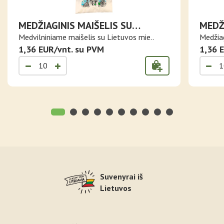
MEDŽIAGINIS MAIŠELIS SU
MEDŽ
LIETUVOS MIESTAIS
VILN
Medvilniniame maišelis su Lietuvos mie..
Medžiagi
1,36 EUR/vnt. su PVM
1,36 
Suvenyrai iš
Lietuvos