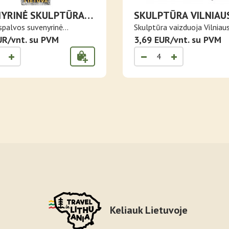
YRINĖ SKULPTŪRA
SKULPTŪRA VILNIAU
VOS KARYS
KATEDRA
spalvos suvenyrinė
Skulptūra vaizduoja Vilniau
a L..
UR/vnt. su PVM
Katedrą &..
3,69 EUR/vnt. su PVM
Keliauk Lietuvoje