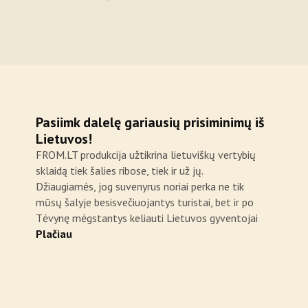
Pasiimk dalelę gariausių prisiminimų iš
Lietuvos!
FROM.LT produkcija užtikrina lietuviškų vertybių
sklaidą tiek šalies ribose, tiek ir už jų.
Džiaugiamės, jog suvenyrus noriai perka ne tik
mūsų šalyje besisvečiuojantys turistai, bet ir po
Tėvynę mėgstantys keliauti Lietuvos gyventojai
Plačiau