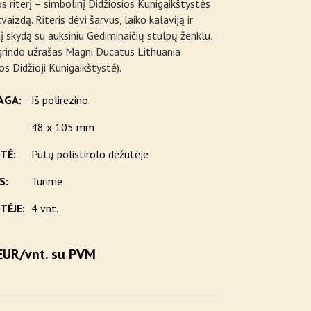
s riterį – simbolinį Didžiosios Kunigaikštystės
vaizdą. Riteris dėvi šarvus, laiko kalaviją ir
nį skydą su auksiniu Gediminaičių stulpų ženklu.
grindo užrašas Magni Ducatus Lithuania
os Didžioji Kunigaikštystė).
AGA:
Iš polirezino
48 x 105 mm
TĖ:
Putų polistirolo dėžutėje
S:
Turime
TĖJE:
4 vnt.
EUR/vnt. su PVM