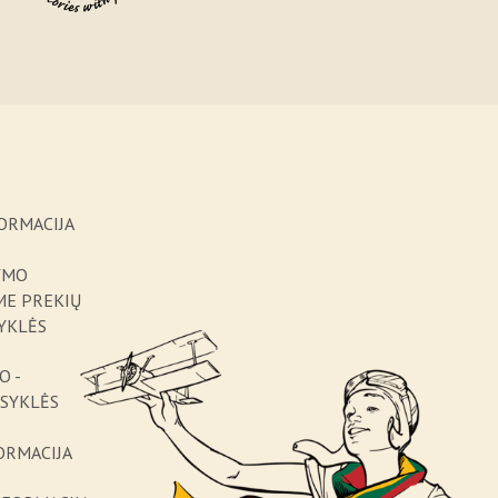
ORMACIJA
YMO
ME PREKIŲ
YKLĖS
O -
ISYKLĖS
ORMACIJA