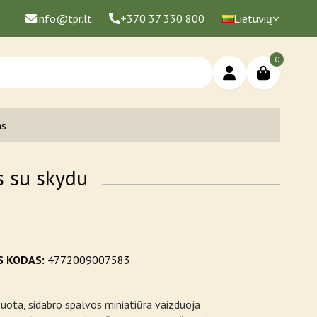
info@tpr.lt
+370 37 330 800
Lietuvių
0
as
s su skydu
S KODAS:
4772009007583
uota, sidabro spalvos miniatiūra vaizduoja