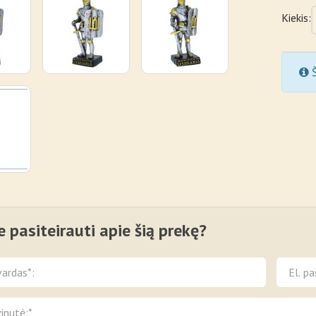
Kiekis:
Š
e pasiteirauti apie šią prekę?