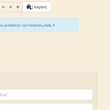
Į krepšelį
is produktas turi minimalų kiekį 4