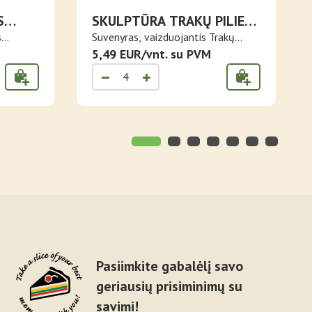
S
SKULPTŪRA TRAKŲ PILIES
ANSAMBLIS
s
Suvenyras, vaizduojantis Trakų
pilies ..
5,49 EUR/vnt. su PVM
Pasiimkite gabalėlį savo
geriausių prisiminimų su
savimi!