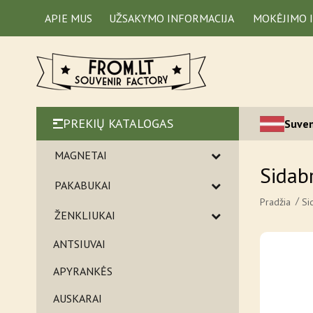
APIE MUS
UŽSAKYMO INFORMACIJA
MOKĖJIMO 
PREKIŲ KATALOGAS
Suven
MAGNETAI
Sidabr
PAKABUKAI
Pradžia
Si
ŽENKLIUKAI
ANTSIUVAI
APYRANKĖS
AUSKARAI