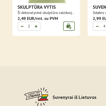
SKULPTŪRA VYTIS
SUVEN
LIETU
Ši dekoratyvinė skulptūra vaizduoja
Sidabro 
Vy..
2,49 EUR/vnt. su PVM
miniatūr
2,99 E
Suvenyrai iš Lietuvos