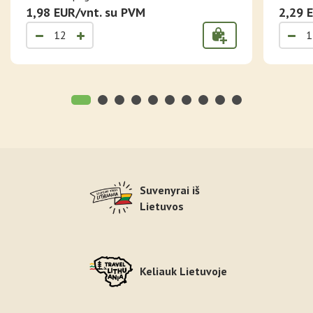
RAUDONAME FONE
KONT
1,98 EUR/vnt. su PVM
2,29 
Suvenyrai iš
Lietuvos
Keliauk Lietuvoje