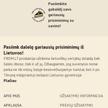
Pasiimkite
gabalėlį savo
geriausių
prisiminimų su
savimi!
Pasiimk dalelę gariausių prisiminimų iš
Lietuvos!
FROM.LT produkcija užtikrina lietuviškų vertybių sklaidą tiek
šalies ribose, tiek ir už jų. Džiaugiamės, jog suvenyrus noriai
perka ne tik mūsų šalyje besisvečiuojantys turistai, bet ir po
Tėvynę mėgstantys keliauti Lietuvos gyventojai
Plačiau
APIE MUS
UŽSAKYMO INFORMACIJA
APKLAUSA
PREKIŲ UŽSAKYMO