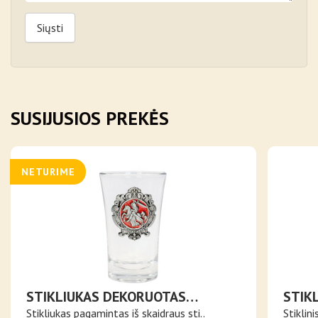
Siųsti
SUSIJUSIOS PREKĖS
NETURIME
STIKLIUKAS DEKORUOTAS
STIK
SIDABRO SPALVOS VYČIU
STIKL
Stikliukas pagamintas iš skaidraus sti..
Stiklin