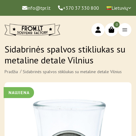
info@tpr.lt
+370 37 330 800
Lietuvių
0
Sidabrinės spalvos stikliukas su
metaline detale Vilnius
Pradžia
Sidabrinės spalvos stikliukas su metaline detale Vilnius
NAUJIENA