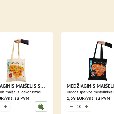
AGINIS MAIŠELIS SU
MEDŽIAGINIS MAIŠEL
VOS ŽEMĖLAPIU
LIETUVOS ŽEMĖLAPI
nis maišelis, dekoruotas
Juodos spalvos medvilninis 
UR/vnt. su PVM
d..
1,59 EUR/vnt. su PVM