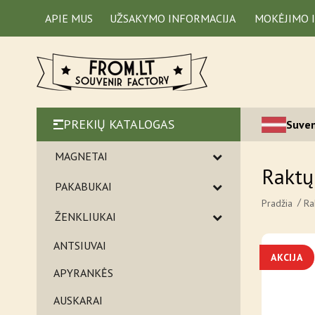
APIE MUS
UŽSAKYMO INFORMACIJA
MOKĖJIMO 
PREKIŲ KATALOGAS
Suven
MAGNETAI
Raktų
PAKABUKAI
Pradžia
Ra
ŽENKLIUKAI
ANTSIUVAI
AKCIJA
APYRANKĖS
AUSKARAI