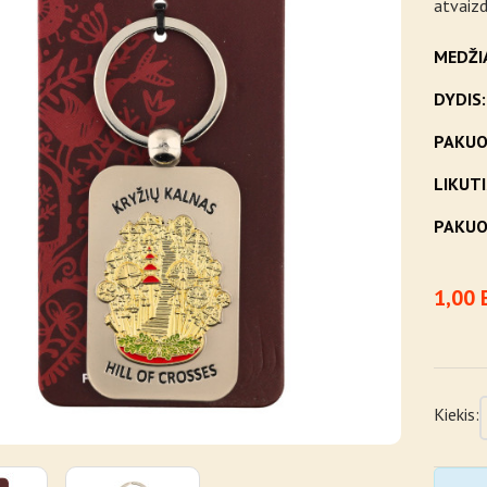
atvaizd
MEDŽI
DYDIS:
PAKUO
LIKUTI
PAKUO
1,00 
Kiekis: