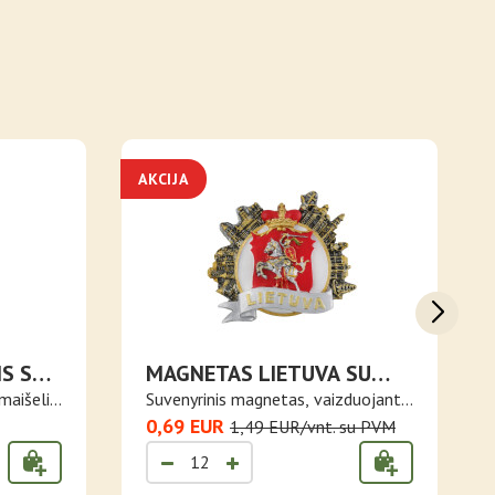
AKCIJA
IS SU
MAGNETAS LIETUVA SU
U
VYČIU IR MIESTŲ
maišelis,
Suvenyrinis magnetas, vaizduojantis
PASTATAIS
Li..
0,69 EUR
1,49 EUR/vnt. su PVM