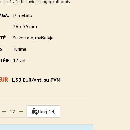
u ir užrašu lietuvių ir anglų kalbomis.
AGA:
Iš metalo
36 x 56 mm
TĖ:
Su kortele, maišelyje
S:
Turime
TĖJE:
12 vnt.
EUR
1,59 EUR/vnt. su PVM
Į krepšelį