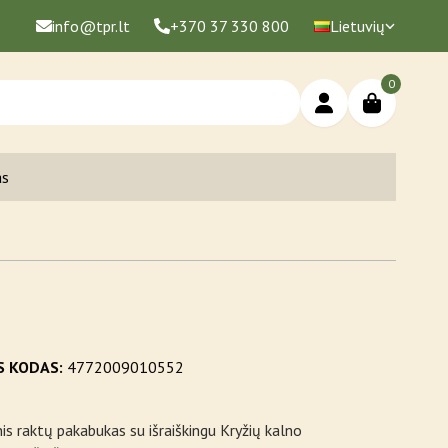
info@tpr.lt
+370 37 330 800
Lietuvių
0
as
S KODAS:
4772009010552
is raktų pakabukas su išraiškingu Kryžių kalno