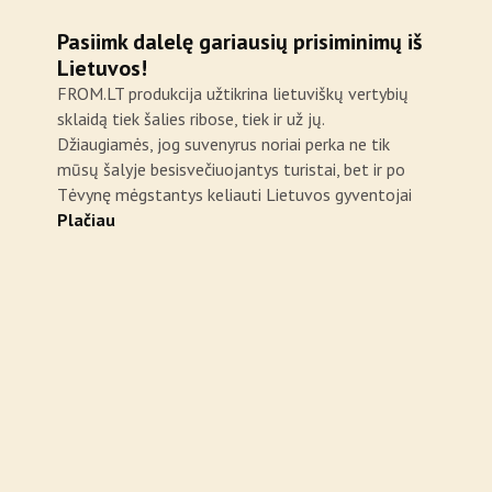
Pasiimk dalelę gariausių prisiminimų iš
Lietuvos!
FROM.LT produkcija užtikrina lietuviškų vertybių
sklaidą tiek šalies ribose, tiek ir už jų.
Džiaugiamės, jog suvenyrus noriai perka ne tik
mūsų šalyje besisvečiuojantys turistai, bet ir po
Tėvynę mėgstantys keliauti Lietuvos gyventojai
Plačiau