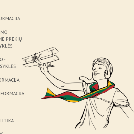
ORMACIJA
YMO
ME PREKIŲ
YKLĖS
O -
ISYKLĖS
ORMACIJA
NFORMACIJA
LITIKA