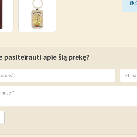
Š
e pasiteirauti apie šią prekę?