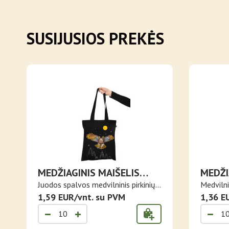
SUSIJUSIOS PREKĖS
MEDŽIAGINIS MAIŠELIS
MEDŽI
PELĖDA
LIETU
Juodos spalvos medvilninis pirkinių
Medvilni
ma..
1,59 EUR/vnt. su PVM
Lietu..
1,36 E