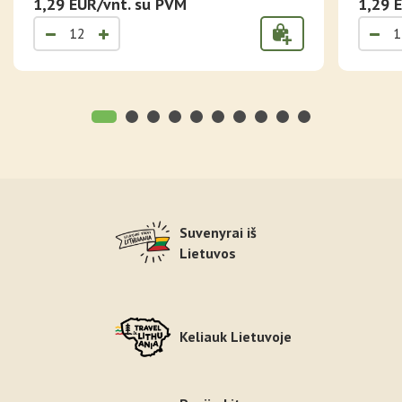
1,29 EUR/vnt. su PVM
1,29 
Suvenyrai iš
Lietuvos
Keliauk Lietuvoje