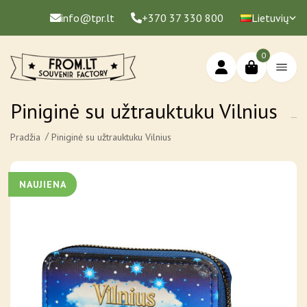
info@tpr.lt
+370 37 330 800
Lietuvių
0
Piniginė su užtrauktuku Vilnius
Pradžia
Piniginė su užtrauktuku Vilnius
NAUJIENA