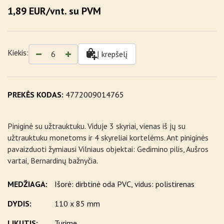
1,89 EUR/vnt. su PVM
Kiekis:
Į krepšelį
PREKĖS KODAS:
4772009014765
Piniginė su užtrauktuku. Viduje 3 skyriai, vienas iš jų su
užtrauktuku monetoms ir 4 skyreliai kortelėms. Ant piniginės
pavaizduoti žymiausi Vilniaus objektai: Gedimino pilis, Aušros
vartai, Bernardinų bažnyčia.
MEDŽIAGA:
Išorė: dirbtinė oda PVC, vidus: polistirenas
DYDIS:
110 x 85 mm
LIKUTIS:
Turime