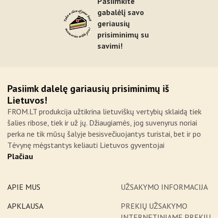
Pasiimkite
gabalėlį savo
geriausių
prisiminimų su
savimi!
Pasiimk dalelę gariausių prisiminimų iš
Lietuvos!
FROM.LT produkcija užtikrina lietuviškų vertybių sklaidą tiek
šalies ribose, tiek ir už jų. Džiaugiamės, jog suvenyrus noriai
perka ne tik mūsų šalyje besisvečiuojantys turistai, bet ir po
Tėvynę mėgstantys keliauti Lietuvos gyventojai
Plačiau
APIE MUS
UŽSAKYMO INFORMACIJA
APKLAUSA
PREKIŲ UŽSAKYMO
INTERNETINIAME PREKIŲ