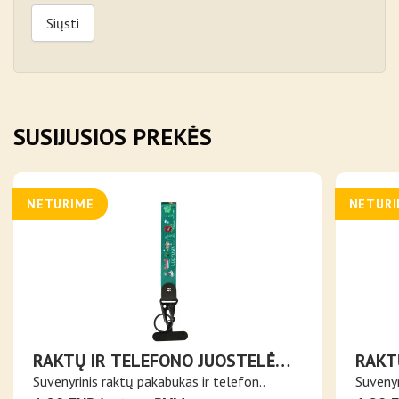
Siųsti
SUSIJUSIOS PREKĖS
NETURIME
NETUR
RAKTŲ IR TELEFONO JUOSTELĖ
RAKT
LIETUVOS MIESTAI
LAIKI
Suvenyrinis raktų pakabukas ir telefon..
Suvenyr