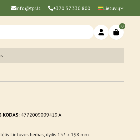
info@tpr.lt
+370 37 330 800
Lietuvių
0
as
S KODAS:
4772009009419 A
lėlis Lietuvos herbas, dydis 153 x 198 mm.