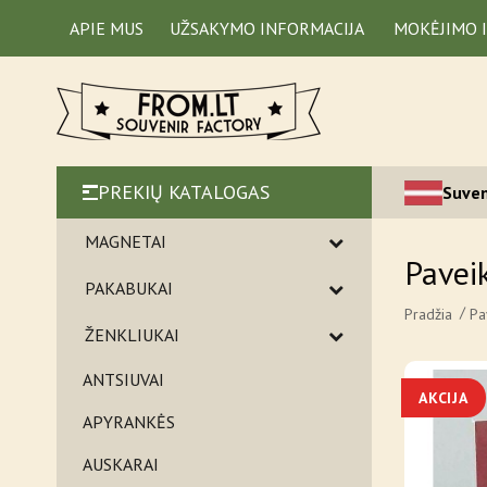
APIE MUS
UŽSAKYMO INFORMACIJA
MOKĖJIMO 
PREKIŲ KATALOGAS
Suven
MAGNETAI
Pavei
PAKABUKAI
Pradžia
Pa
ŽENKLIUKAI
ANTSIUVAI
AKCIJA
APYRANKĖS
AUSKARAI