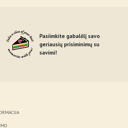
Pasiimkite gabalėlį savo
geriausių prisiminimų su
savimi!
ORMACIJA
YMO