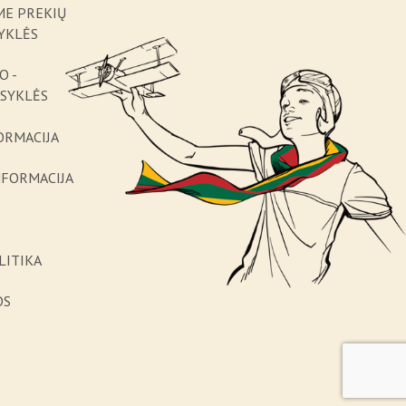
ME PREKIŲ
YKLĖS
O -
ISYKLĖS
ORMACIJA
NFORMACIJA
LITIKA
OS