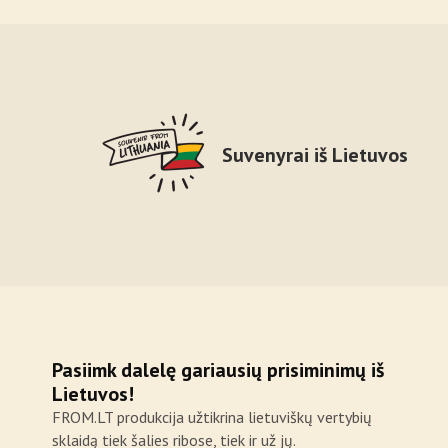
Suvenyrai iš Lietuvos
Pasiimk dalelę gariausių prisiminimų iš
Lietuvos!
FROM.LT produkcija užtikrina lietuviškų vertybių
sklaidą tiek šalies ribose, tiek ir už jų.