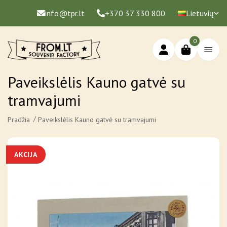
info@tpr.lt
+370 37 330 800
Lietuvių
0
Paveikslėlis Kauno gatvė su
tramvajumi
Pradžia
Paveikslėlis Kauno gatvė su tramvajumi
AKCIJA