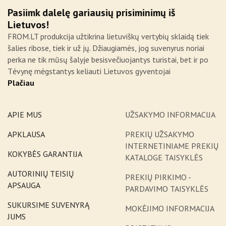
Pasiimk dalelę gariausių prisiminimų iš
Lietuvos!
FROM.LT produkcija užtikrina lietuviškų vertybių sklaidą tiek
šalies ribose, tiek ir už jų. Džiaugiamės, jog suvenyrus noriai
perka ne tik mūsų šalyje besisvečiuojantys turistai, bet ir po
Tėvynę mėgstantys keliauti Lietuvos gyventojai
Plačiau
APIE MUS
UŽSAKYMO INFORMACIJA
APKLAUSA
PREKIŲ UŽSAKYMO
INTERNETINIAME PREKIŲ
KOKYBĖS GARANTIJA
KATALOGE TAISYKLĖS
AUTORINIŲ TEISIŲ
PREKIŲ PIRKIMO -
APSAUGA
PARDAVIMO TAISYKLĖS
SUKURSIME SUVENYRĄ
MOKĖJIMO INFORMACIJA
JUMS