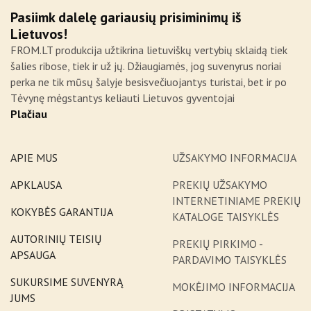
Pasiimk dalelę gariausių prisiminimų iš
Lietuvos!
FROM.LT produkcija užtikrina lietuviškų vertybių sklaidą tiek
šalies ribose, tiek ir už jų. Džiaugiamės, jog suvenyrus noriai
perka ne tik mūsų šalyje besisvečiuojantys turistai, bet ir po
Tėvynę mėgstantys keliauti Lietuvos gyventojai
Plačiau
APIE MUS
UŽSAKYMO INFORMACIJA
APKLAUSA
PREKIŲ UŽSAKYMO
INTERNETINIAME PREKIŲ
KOKYBĖS GARANTIJA
KATALOGE TAISYKLĖS
AUTORINIŲ TEISIŲ
PREKIŲ PIRKIMO -
APSAUGA
PARDAVIMO TAISYKLĖS
SUKURSIME SUVENYRĄ
MOKĖJIMO INFORMACIJA
JUMS