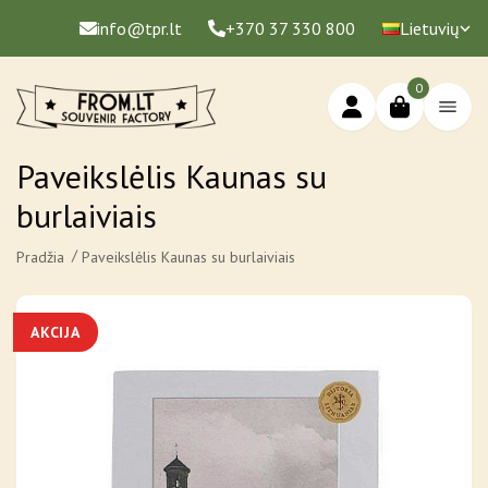
info@tpr.lt
+370 37 330 800
Lietuvių
0
Paveikslėlis Kaunas su
burlaiviais
Pradžia
Paveikslėlis Kaunas su burlaiviais
AKCIJA