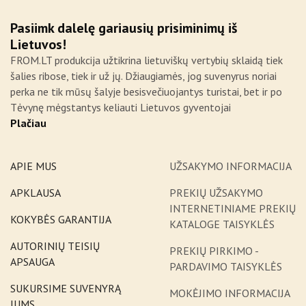
Pasiimk dalelę gariausių prisiminimų iš
Lietuvos!
FROM.LT produkcija užtikrina lietuviškų vertybių sklaidą tiek
šalies ribose, tiek ir už jų. Džiaugiamės, jog suvenyrus noriai
perka ne tik mūsų šalyje besisvečiuojantys turistai, bet ir po
Tėvynę mėgstantys keliauti Lietuvos gyventojai
Plačiau
APIE MUS
UŽSAKYMO INFORMACIJA
APKLAUSA
PREKIŲ UŽSAKYMO
INTERNETINIAME PREKIŲ
KOKYBĖS GARANTIJA
KATALOGE TAISYKLĖS
AUTORINIŲ TEISIŲ
PREKIŲ PIRKIMO -
APSAUGA
PARDAVIMO TAISYKLĖS
SUKURSIME SUVENYRĄ
MOKĖJIMO INFORMACIJA
JUMS