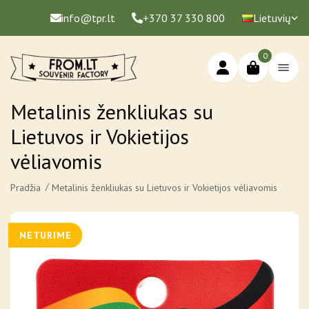
info@tpr.lt
+370 37 330 800
Lietuvių
0
Metalinis ženkliukas su
Lietuvos ir Vokietijos
vėliavomis
Pradžia
Metalinis ženkliukas su Lietuvos ir Vokietijos vėliavomis
NETURIME