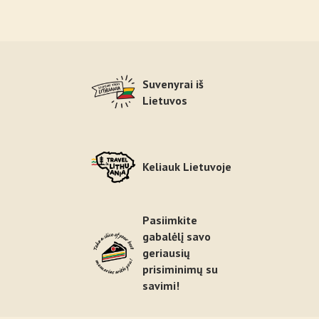
Suvenyrai iš
Lietuvos
Keliauk Lietuvoje
Pasiimkite
gabalėlį savo
geriausių
prisiminimų su
savimi!