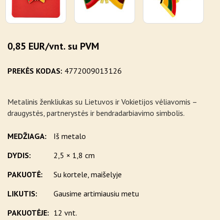
0,85 EUR/vnt. su PVM
PREKĖS KODAS:
4772009013126
Metalinis ženkliukas su Lietuvos ir Vokietijos vėliavomis –
draugystės, partnerystės ir bendradarbiavimo simbolis.
MEDŽIAGA:
Iš metalo
DYDIS:
2,5 × 1,8 cm
PAKUOTĖ:
Su kortele, maišelyje
LIKUTIS:
Gausime artimiausiu metu
PAKUOTĖJE:
12 vnt.