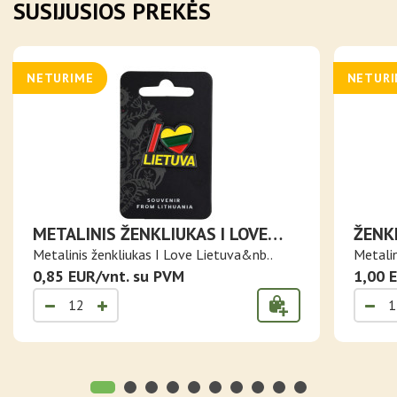
SUSIJUSIOS PREKĖS
NETURIME
NETUR
METALINIS ŽENKLIUKAS I LOVE
ŽENKL
LIETUVA
VILK
Metalinis ženkliukas I Love Lietuva&nb..
Metalin
0,85 EUR/vnt. su PVM
1,00 