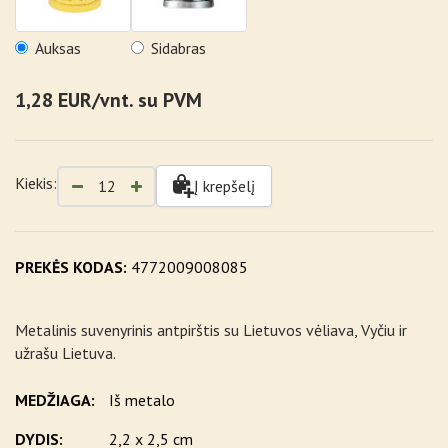
Auksas
Sidabras
1,28 EUR/vnt. su PVM
Kiekis:
Į krepšelį
PREKĖS KODAS:
4772009008085
Metalinis suvenyrinis antpirštis su Lietuvos vėliava, Vyčiu ir
užrašu Lietuva.
MEDŽIAGA:
Iš metalo
DYDIS:
2,2 x 2,5 cm