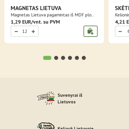
MAGNETAS LIETUVA
SKĖT
Magnetas Lietuva pagamintas iš MDF plo..
Kelioni
1,29 EUR/vnt. su PVM
4,21 
Suvenyrai iš
Lietuvos
Keliauk Lietuvoje