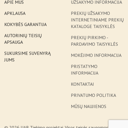
APIE MUS
UŽSAKYMO INFORMACIJA
APKLAUSA
PREKIŲ UŽSAKYMO
INTERNETINIAME PREKIŲ
KOKYBĖS GARANTIJA
KATALOGE TAISYKLĖS
AUTORINIŲ TEISIŲ
PREKIŲ PIRKIMO -
APSAUGA
PARDAVIMO TAISYKLĖS
SUKURSIME SUVENYRĄ
MOKĖJIMO INFORMACIJA
JUMS
PRISTATYMO
INFORMACIJA
KONTAKTAI
PRIVATUMO POLITIKA
MŪSŲ NAUJIENOS
© 2026 UAB Tiekimo projektai. Visos teisės saugomos