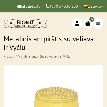
info@tpr.lt
+370 37 330 800
Lietuvių
0
Metalinis antpirštis su vėliava
ir Vyčiu
Pradžia
Metalinis antpirštis su vėliava ir Vyčiu